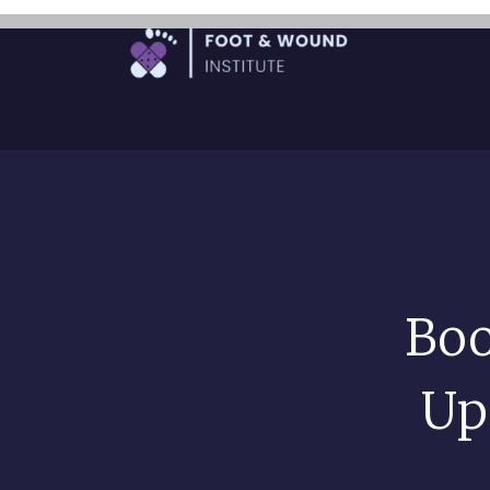
Boo
Up