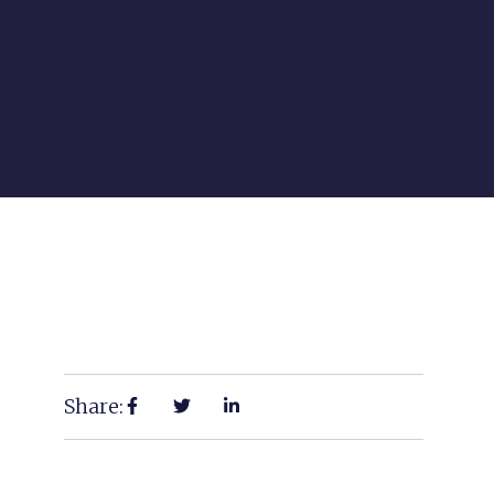
Share: