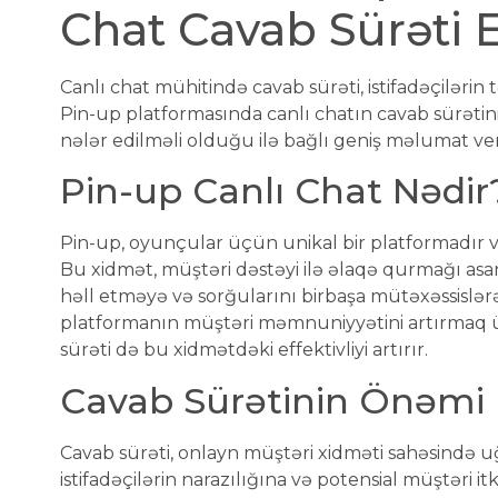
Chat Cavab Sürəti 
Canlı chat mühitində cavab sürəti, istifadəçilərin 
Pin-up platformasında canlı chatın cavab sürətin
nələr edilməli olduğu ilə bağlı geniş məlumat ve
Pin-up Canlı Chat Nədir
Pin-up, oyunçular üçün unikal bir platformadır və 
Bu xidmət, müştəri dəstəyi ilə əlaqə qurmağı asan
həll etməyə və sorğularını birbaşa mütəxəssislə
platformanın müştəri məmnuniyyətini artırmaq üç
sürəti də bu xidmətdəki effektivliyi artırır.
Cavab Sürətinin Önəmi
Cavab sürəti, onlayn müştəri xidməti sahəsində uğ
istifadəçilərin narazılığına və potensial müştəri it