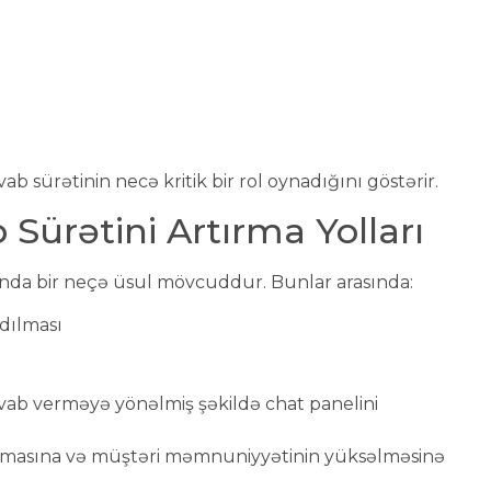
b sürətinin necə kritik bir rol oynadığını göstərir.
Sürətini Artırma Yolları
nda bir neçə üsul mövcuddur. Bunlar arasında:
adılması
avab verməyə yönəlmiş şəkildə chat panelini
artmasına və müştəri məmnuniyyətinin yüksəlməsinə