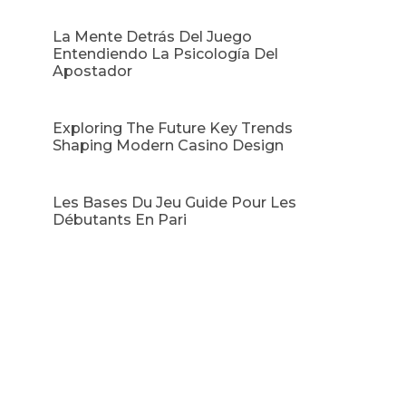
La Mente Detrás Del Juego
Entendiendo La Psicología Del
Apostador
Exploring The Future Key Trends
Shaping Modern Casino Design
Les Bases Du Jeu Guide Pour Les
Débutants En Pari