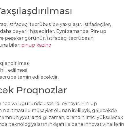
axşılaşdırılması
q, istifadəçi təcrübəsi də yaxşılaşır. İstifadəçilər,
 daha dəyərli hiss edirlər. Eyni zamanda, Pin-up
ə peşəkar görünür. İstifadəçi təcrübəsini
una bilər:
pinup kazino
qləndirilməsi
lil edilməsi
əcrübə təmin ediləcəkdir.
cək Proqnozlar
fında və uğurunda əsas rol oynayır. Pin-up
in artması ilə müşayiət olunan irəliləyiş, gələcəkdə
məmnuniyyəti artdığı zaman, brendin imici yüksələcək
da, texnologiyaların inkişafı ilə daha innovativ həllərin