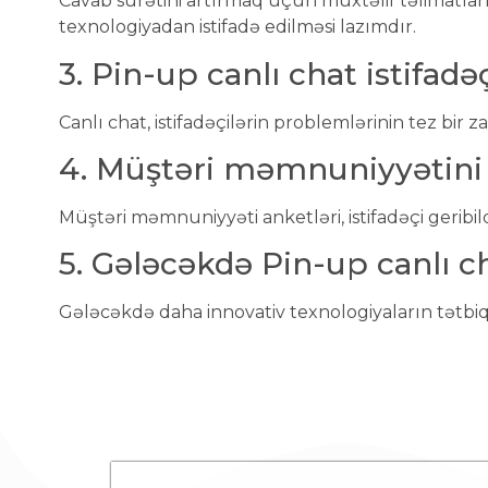
Cavab sürətini artırmaq üçün müxtəlif təlimatların
texnologiyadan istifadə edilməsi lazımdır.
3. Pin-up canlı chat istifad
Canlı chat, istifadəçilərin problemlərinin tez bir
4. Müştəri məmnuniyyətini
Müştəri məmnuniyyəti anketləri, istifadəçi geribild
5. Gələcəkdə Pin-up canlı c
Gələcəkdə daha innovativ texnologiyaların tətbiqi 