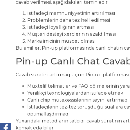
cavab verilməsi, aşağıdakıları təmin edir:
İstifadəçi məmnuniyyətinin artırılması
Problemlərin daha tez həll edilməsi
İstifadəçi loyallığının artması
Müştəri dəstəyi xərclərinin azaldılması
Marka imicinin müsbət olması
Bu amillər, Pin-up platformasında canli chatın cava
Pin-up Canlı Chat Cavab 
Cavab sürətini artırmaq üçün Pin-up platforması
Müxtəlif təlimatlar və FAQ bölmələrinin yar
Yenilikçi texnologiyalardan istifadə etmək
Canlı chip mütəxəssislərinin sayını artırmaq
İstifadəçilərin tez-tez soruşduğu suallara c
optimallaşdırmaq
Yuxarıdakı metodların tətbiqi, cavab sürətinin 
kömək edə bilər.