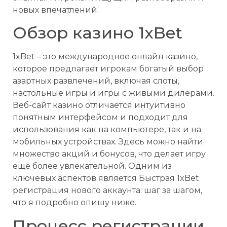
новых впечатлений.
Обзор казино 1xBet
1xBet – это международное онлайн казино,
которое предлагает игрокам богатый выбор
азартных развлечений, включая слоты,
настольные игры и игры с живыми дилерами.
Веб-сайт казино отличается интуитивно
понятным интерфейсом и подходит для
использования как на компьютере, так и на
мобильных устройствах. Здесь можно найти
множество акций и бонусов, что делает игру
ещё более увлекательной. Одним из
ключевых аспектов является Быстрая 1xBet
регистрация нового аккаунта: шаг за шагом,
что я подробно опишу ниже.
Процесс регистрации