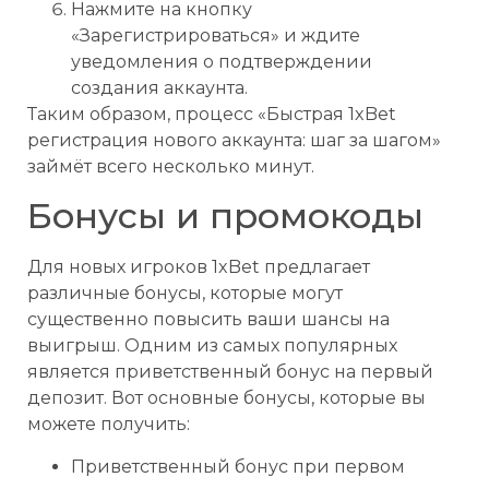
Нажмите на кнопку
«Зарегистрироваться» и ждите
уведомления о подтверждении
создания аккаунта.
Таким образом, процесс «Быстрая 1xBet
регистрация нового аккаунта: шаг за шагом»
займёт всего несколько минут.
Бонусы и промокоды
Для новых игроков 1xBet предлагает
различные бонусы, которые могут
существенно повысить ваши шансы на
выигрыш. Одним из самых популярных
является приветственный бонус на первый
депозит. Вот основные бонусы, которые вы
можете получить:
Приветственный бонус при первом