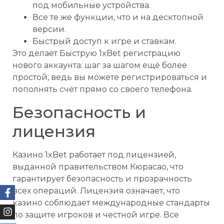
под мобильные устройства.
Все те же функции, что и на десктопной
версии.
Быстрый доступ к игре и ставкам.
Это делает Быструю 1xBet регистрацию
нового аккаунта: шаг за шагом ещё более
простой, ведь вы можете регистрироваться и
пополнять счёт прямо со своего телефона.
Безопасность и
лицензия
Казино 1xBet работает под лицензией,
выданной правительством Кюрасао, что
гарантирует безопасность и прозрачность
всех операций. Лицензия означает, что
казино соблюдает международные стандарты
по защите игроков и честной игре. Все