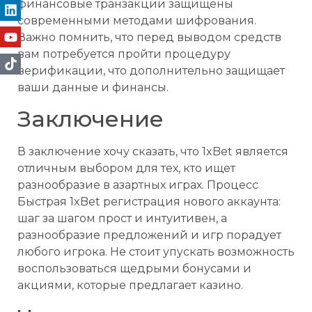
финансовые транзакции защищены
современными методами шифрования.
Важно помнить, что перед выводом средств
вам потребуется пройти процедуру
верификации, что дополнительно защищает
ваши данные и финансы.
Заключение
В заключение хочу сказать, что 1xBet является
отличным выбором для тех, кто ищет
разнообразие в азартных играх. Процесс
Быстрая 1xBet регистрация нового аккаунта:
шаг за шагом прост и интуитивен, а
разнообразие предложений и игр порадует
любого игрока. Не стоит упускать возможность
воспользоваться щедрыми бонусами и
акциями, которые предлагает казино.