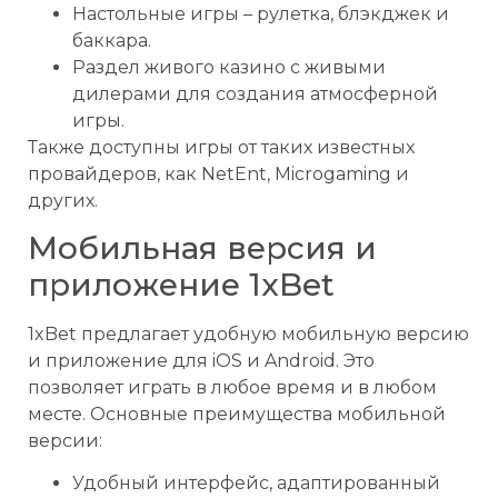
Настольные игры – рулетка, блэкджек и
баккара.
Раздел живого казино с живыми
дилерами для создания атмосферной
игры.
Также доступны игры от таких известных
провайдеров, как NetEnt, Microgaming и
других.
Мобильная версия и
приложение 1xBet
1xBet предлагает удобную мобильную версию
и приложение для iOS и Android. Это
позволяет играть в любое время и в любом
месте. Основные преимущества мобильной
версии:
Удобный интерфейс, адаптированный