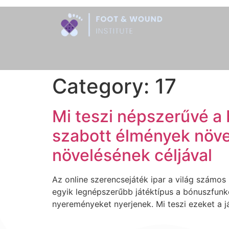
Category:
17
Mi teszi népszerűvé a
szabott élmények növe
növelésének céljával
Az online szerencsejáték ipar a világ számos 
egyik legnépszerűbb játéktípus a bónuszfunkc
nyereményeket nyerjenek. Mi teszi ezeket a 