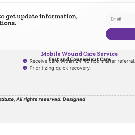
to get update information,
tions.
Mobile Wound Care Service
Fast and Convenient Care
Receive care within 24-48 hours after referral
Prioritizing quick recovery.
tute, All rights reserved. Designed