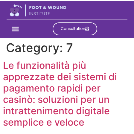
Consultation
Category:
7
Le funzionalità più
apprezzate dei sistemi di
pagamento rapidi per
casinò: soluzioni per un
intrattenimento digitale
semplice e veloce