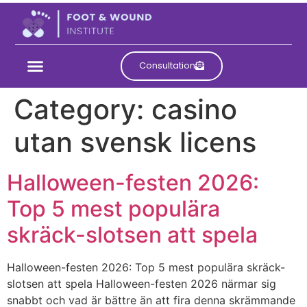
Consultation
Category:
casino
utan svensk licens
Halloween-festen 2026:
Top 5 mest populära
skräck-slotsen att spela
Halloween-festen 2026: Top 5 mest populära skräck-
slotsen att spela Halloween-festen 2026 närmar sig
snabbt och vad är bättre än att fira denna skrämmande