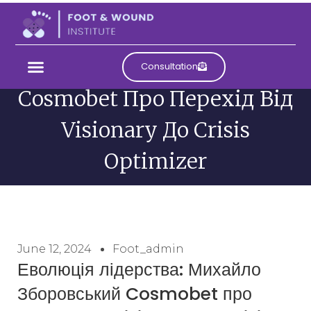
Еволюція Лідерства:
Михайло Зборовський
Consultation
Cosmobet Про Перехід Від
Visionary До Crisis
Optimizer
June 12, 2024
Foot_admin
Еволюція лідерства: Михайло
Зборовський Cosmobet про