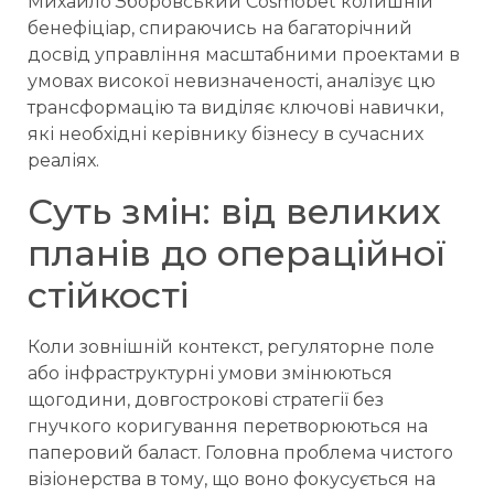
Михайло Зборовський Cosmobet колишній
бенефіціар, спираючись на багаторічний
досвід управління масштабними проектами в
умовах високої невизначеності, аналізує цю
трансформацію та виділяє ключові навички,
які необхідні керівнику бізнесу в сучасних
реаліях.
Суть змін: від великих
планів до операційної
стійкості
Коли зовнішній контекст, регуляторне поле
або інфраструктурні умови змінюються
щогодини, довгострокові стратегії без
гнучкого коригування перетворюються на
паперовий баласт. Головна проблема чистого
візіонерства в тому, що воно фокусується на