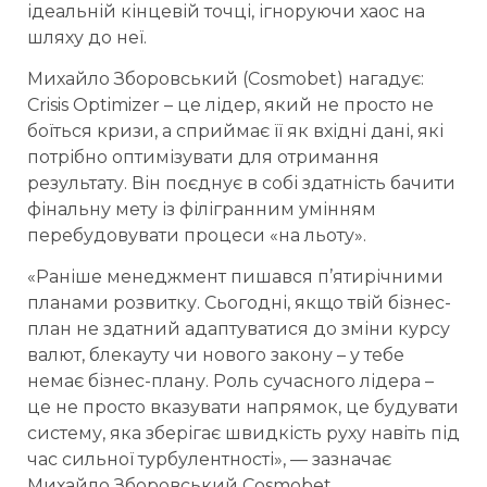
ідеальній кінцевій точці, ігноруючи хаос на
шляху до неї.
Михайло Зборовський (Cosmobet) нагадує:
Crisis Optimizer – це лідер, який не просто не
боїться кризи, а сприймає її як вхідні дані, які
потрібно оптимізувати для отримання
результату. Він поєднує в собі здатність бачити
фінальну мету із філігранним умінням
перебудовувати процеси «на льоту».
«Раніше менеджмент пишався п’ятирічними
планами розвитку. Сьогодні, якщо твій бізнес-
план не здатний адаптуватися до зміни курсу
валют, блекауту чи нового закону – у тебе
немає бізнес-плану. Роль сучасного лідера –
це не просто вказувати напрямок, це будувати
систему, яка зберігає швидкість руху навіть під
час сильної турбулентності», — зазначає
Михайло Зборовський Cosmobet.