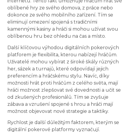
internetu. Tento fakt umožňuje hráčům hrát své
oblíbené hry ze svého domova, z práce nebo
dokonce ze svého mobilního zařízení. Tím se
eliminují omezení spojená s tradičními
kamennými kasiny a hráči si mohou užívat svou
oblíbenou hru bez ohledu na čas a místo.
Další klíčovou výhodou digitálních pokerových
platforem je flexibilita, kterou nabízejí hráčům.
Uživatelé mohou vybírat z široké škály různých
her, sázek a turnajů, které odpovídají jejich
preferencím a hráčskému stylu. Navíc, díky
možnosti hrát proti hráčům z celého světa, mají
hráči možnost zlepšovat své dovednosti a učit se
od zkušených profesionálů. Tím se zvyšuje
zábava a vzrušení spojené s hrou a hráči mají
možnost objevovat nové strategie a taktiky.
Rychlost je další důležitým faktorem, kterým se
digitální pokerové platformy vyznačují.