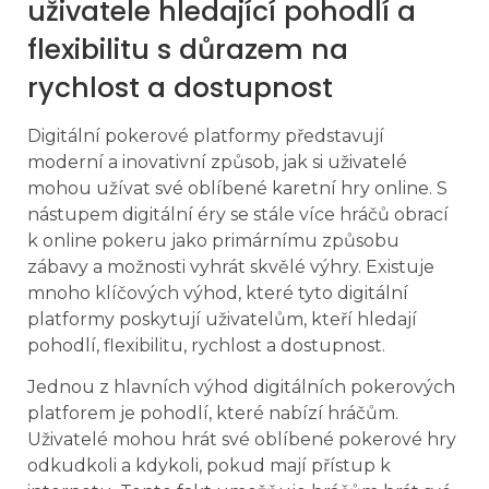
uživatele hledající pohodlí a
flexibilitu s důrazem na
rychlost a dostupnost
Digitální pokerové platformy představují
moderní a inovativní způsob, jak si uživatelé
mohou užívat své oblíbené karetní hry online. S
nástupem digitální éry se stále více hráčů obrací
k online pokeru jako primárnímu způsobu
zábavy a možnosti vyhrát skvělé výhry. Existuje
mnoho klíčových výhod, které tyto digitální
platformy poskytují uživatelům, kteří hledají
pohodlí, flexibilitu, rychlost a dostupnost.
Jednou z hlavních výhod digitálních pokerových
platforem je pohodlí, které nabízí hráčům.
Uživatelé mohou hrát své oblíbené pokerové hry
odkudkoli a kdykoli, pokud mají přístup k