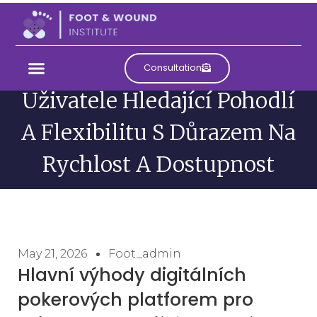
Hlavní Výhody Digitálních
Pokerových Platforem Pro
Consultation
Uživatele Hledající Pohodlí
A Flexibilitu S Důrazem Na
Rychlost A Dostupnost
May 21, 2026
Foot_admin
Hlavní výhody digitálních
pokerových platforem pro