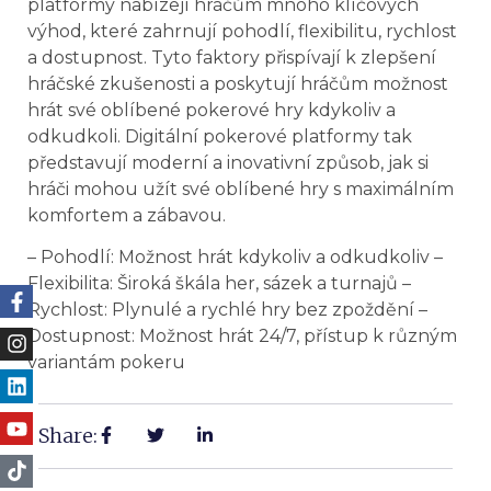
platformy nabízejí hráčům mnoho klíčových
výhod, které zahrnují pohodlí, flexibilitu, rychlost
a dostupnost. Tyto faktory přispívají k zlepšení
hráčské zkušenosti a poskytují hráčům možnost
hrát své oblíbené pokerové hry kdykoliv a
odkudkoli. Digitální pokerové platformy tak
představují moderní a inovativní způsob, jak si
hráči mohou užít své oblíbené hry s maximálním
komfortem a zábavou.
– Pohodlí: Možnost hrát kdykoliv a odkudkoliv –
Flexibilita: Široká škála her, sázek a turnajů –
Rychlost: Plynulé a rychlé hry bez zpoždění –
Dostupnost: Možnost hrát 24/7, přístup k různým
variantám pokeru
Share: