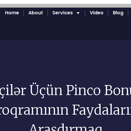
Home
About
Services
Video
Blog
şçilər Üçün Pinco Bon
roqramının Faydaları
Araşdırmaq