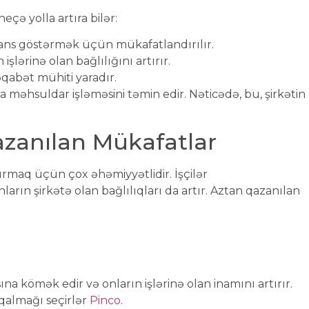
eçə yolla artıra bilər:
ans göstərmək üçün mükafatlandırılır.
 işlərinə olan bağlılığını artırır.
əqabət mühiti yaradır.
aha məhsuldar işləməsini təmin edir. Nəticədə, bu, şirkətin
Qazanılan Mükafatlar
tırmaq üçün çox əhəmiyyətlidir. İşçilər
ların şirkətə olan bağlılıqları da artır. Aztan qazanılan
na kömək edir və onların işlərinə olan inamını artırır.
 qalmağı seçirlər
Pinco
.