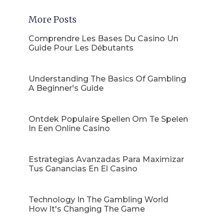
More Posts
Comprendre Les Bases Du Casino Un
Guide Pour Les Débutants
Understanding The Basics Of Gambling
A Beginner's Guide
Ontdek Populaire Spellen Om Te Spelen
In Een Online Casino
Estrategias Avanzadas Para Maximizar
Tus Ganancias En El Casino
Technology In The Gambling World
How It's Changing The Game