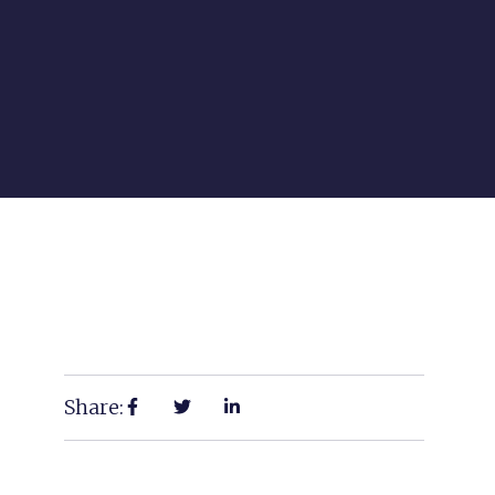
Share: