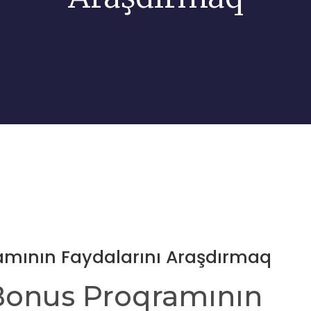
ramının Faydalarını Araşdırmaq
 Bonus Proqramının