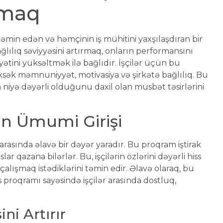
rmaq
əmin edən və həmçinin iş mühitini yaxşılaşdıran bir
bağlılıq səviyyəsini artırmaq, onların performansını
tini yüksəltmək ilə bağlıdır. İşçilər üçün bu
sək məmnuniyyət, motivasiya və şirkətə bağlılıq. Bu
iyə dəyərli olduğunu daxil olan müsbət təsirlərini
n Ümumi Girişi
 arasında əlavə bir dəyər yaradır. Bu proqram iştirak
 qazana bilərlər. Bu, işçilərin özlərini dəyərli hiss
alışmaq istədiklərini təmin edir. Əlavə olaraq, bu
 proqramı sayəsində işçilər arasında dostluq,
ini Artırır