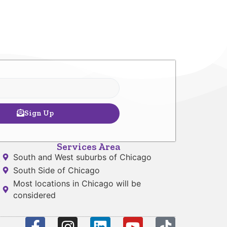
Sign Up
Services Area
South and West suburbs of Chicago
.
South Side of Chicago
Most locations in Chicago will be
considered