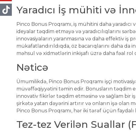
Yaradıcı İş mühiti və İnn
Pinco Bonus Proqramı, iş mühitini daha yaradıcı və
ideyalar təqdim etməyə və yaradıcılıqlarını sərbə
innovasiyaların yaranmasına və daha effektiv iş pros
mükafatlandırıldıqda, öz bacarıqlarını daha da ink
məhsul və xidmətlərin inkişafı üzrə daha fəal rol 
Nəticə
Ümumilikdə, Pinco Bonus Proqramı işçi motivasiyasın
müvəffəqiyyətini təmin edir. Bonusların təqdim ed
innovativ fikirlər təqdim etməsinə və sağlam bir i
şirkətə yatan dəyərini artırır və onların işə ola
Pinco Bonus Proqramı, hər iki tərəf üçün faydalı b
Tez-tez Verilən Suallar 