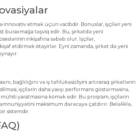
ovasiyalar
 innovativ etmək üçün vacibdir. Bonuslar, işçiləri yeni
st buraxmağa təşviq edir. Bu, şirkətdə yeni
eslərinin inkişafına səbəb olur. İşçilər,
işaf etdirmək istəyirlər. Eyni zamanda, şirkət də yeni
oynayır.
ı, bağlılığını və iş təhlükəsizliyini artıraraq şirkətlərin
ilməsi, işçilərin daha yaxşı performans göstərməsinə,
ş mühiti yaratmasına kömək edir. Bu proqram, işçilərin
n məmnuniyyətini maksimum dərəcəyə çatdırır. Beləliklə,
ir sistemdir.
(FAQ)