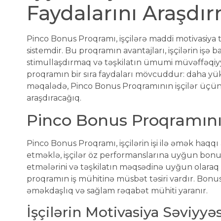
Faydalarını Araşdı
Pinco Bonus Proqramı, işçilərə maddi motivasiya t
sistemdir. Bu proqramın avantajları, işçilərin işə 
stimullaşdırmaq və təşkilatın ümumi müvəffəqiyyə
proqramın bir sıra faydaları mövcuddur: daha yük
məqalədə, Pinco Bonus Proqramının işçilər üçün n
araşdıracağıq.
Pinco Bonus Proqramını
Pinco Bonus Proqramı, işçilərin işi ilə əmək haqqı
etməklə, işçilər öz performanslarına uyğun bonuslar
etmələrini və təşkilatın məqsədinə uyğun olaraq ç
proqramın iş mühitinə müsbət təsiri vardır. Bonus
əməkdaşlıq və sağlam rəqabət mühiti yaranır.
İşçilərin Motivasiya Səviyyəs