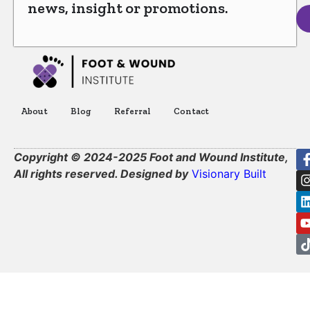
news, insight or promotions.
About
Blog
Referral
Contact
Copyright © 2024-2025 Foot and Wound Institute,
All rights reserved. Designed by
Visionary Built