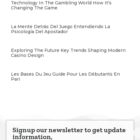
Technology In The Gambling World How It's
Changing The Game
La Mente Detrás Del Juego Entendiendo La
Psicología Del Apostador
Exploring The Future Key Trends Shaping Modern
Casino Design
Les Bases Du Jeu Guide Pour Les Débutants En
Pari
Signup our newsletter to get update
information,