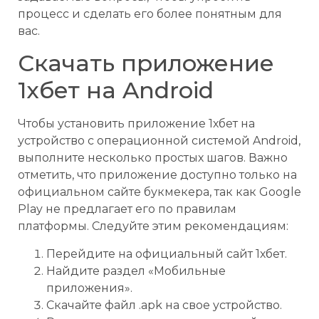
процесс и сделать его более понятным для
вас.
Скачать приложение
1хбет на Android
Чтобы установить приложение 1хбет на
устройство с операционной системой Android,
выполните несколько простых шагов. Важно
отметить, что приложение доступно только на
официальном сайте букмекера, так как Google
Play не предлагает его по правилам
платформы. Следуйте этим рекомендациям:
Перейдите на официальный сайт 1хбет.
Найдите раздел «Мобильные
приложения».
Скачайте файл .apk на свое устройство.