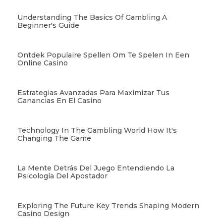
Understanding The Basics Of Gambling A
Beginner's Guide
Ontdek Populaire Spellen Om Te Spelen In Een
Online Casino
Estrategias Avanzadas Para Maximizar Tus
Ganancias En El Casino
Technology In The Gambling World How It's
Changing The Game
La Mente Detrás Del Juego Entendiendo La
Psicología Del Apostador
Exploring The Future Key Trends Shaping Modern
Casino Design