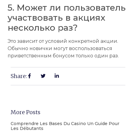
5. Может ли пользователь
участвовать в акциях
несколько раз?
Это зависит от условий конкретной акции.
Обычно новички могут воспользоваться
приветственным бонусом только один раз.
Share:
More Posts
Comprendre Les Bases Du Casino Un Guide Pour
Les Débutants