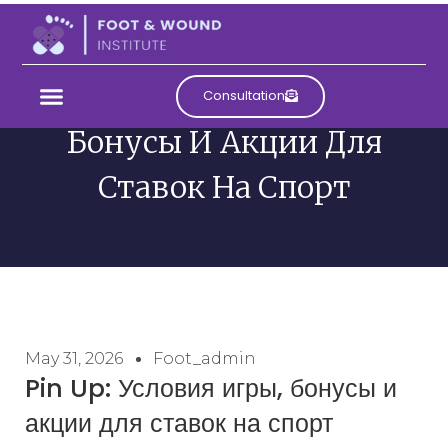
Pin Up: Условия Игры,
Consultation
Бонусы И Акции Для
Ставок На Спорт
May 31, 2026
Foot_admin
Pin Up: Условия игры, бонусы и
акции для ставок на спорт