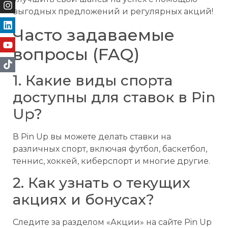
выгодных предложений и регулярных акций!
Часто задаваемые
вопросы (FAQ)
1. Какие виды спорта
доступны для ставок в Pin
Up?
В Pin Up вы можете делать ставки на
различных спорт, включая футбол, баскетбол,
теннис, хоккей, киберспорт и многие другие.
2. Как узнать о текущих
акциях и бонусах?
Следите за разделом «Акции» на сайте Pin Up