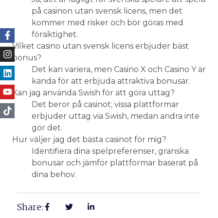
på casinon utan svensk licens, men det
kommer med risker och bör göras med
försiktighet.
Vilket casino utan svensk licens erbjuder bäst
bonus?
Det kan variera, men Casino X och Casino Y är
kända för att erbjuda attraktiva bonusar.
Kan jag använda Swish för att göra uttag?
Det beror på casinot; vissa plattformar
erbjuder uttag via Swish, medan andra inte
gör det.
Hur väljer jag det bästa casinot för mig?
Identifiera dina spelpreferenser, granska
bonusar och jämför plattformar baserat på
dina behov.
Share: