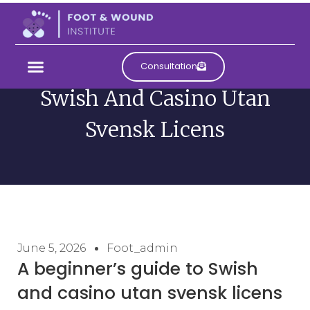
A Beginner’s Guide To
Consultation
Swish And Casino Utan
Svensk Licens
June 5, 2026
Foot_admin
A beginner’s guide to Swish
and casino utan svensk licens