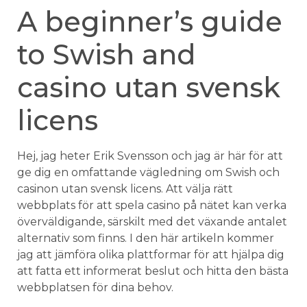
A beginner’s guide
to Swish and
casino utan svensk
licens
Hej, jag heter Erik Svensson och jag är här för att
ge dig en omfattande vägledning om Swish och
casinon utan svensk licens. Att välja rätt
webbplats för att spela casino på nätet kan verka
överväldigande, särskilt med det växande antalet
alternativ som finns. I den här artikeln kommer
jag att jämföra olika plattformar för att hjälpa dig
att fatta ett informerat beslut och hitta den bästa
webbplatsen för dina behov.