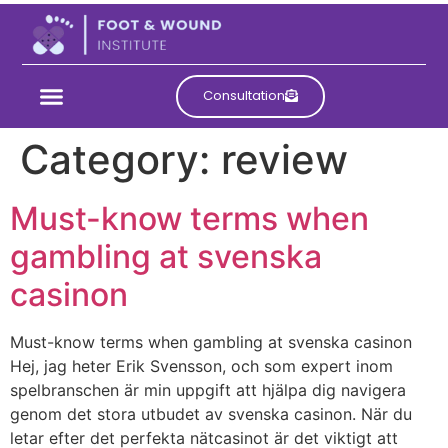
Consultation
Category:
review
Must-know terms when
gambling at svenska
casinon
Must-know terms when gambling at svenska casinon
Hej, jag heter Erik Svensson, och som expert inom
spelbranschen är min uppgift att hjälpa dig navigera
genom det stora utbudet av svenska casinon. När du
letar efter det perfekta nätcasinot är det viktigt att