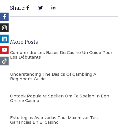
Share:
More Posts
Comprendre Les Bases Du Casino Un Guide Pour
Les Débutants
Understanding The Basics Of Gambling A
Beginner's Guide
Ontdek Populaire Spellen Om Te Spelen In Een
Online Casino
Estrategias Avanzadas Para Maximizar Tus
Ganancias En El Casino