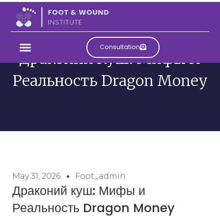
Consultation
Драконий Куш: Мифы И
Реальность Dragon Money
May 31, 2026
Foot_admin
Драконий куш: Мифы и
Реальность Dragon Money