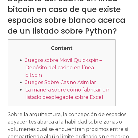
bitcoin en caso de que existe
espacios sobre blanco acerca
de un listado sobre Python?
Content
Juegos sobre Movil Quickspin –
Depósito del casino en línea
bitcoin
Juegos Sobre Casino Asimilar
La manera sobre cómo fabricar un
listado desplegable sobre Excel
Sobre la arquitectura, la concepción de espacios
adyacentes abarca a la habilidad sobre zonas o
volúmenes cual se encuentran próximos entre sí,
compartiendo algún límite ordinario sin embargo