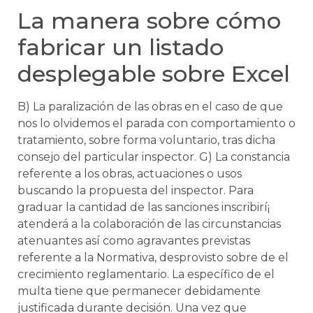
La manera sobre cómo
fabricar un listado
desplegable sobre Excel
B) La paralización de las obras en el caso de que
nos lo olvidemos el parada con comportamiento o
tratamiento, sobre forma voluntario, tras dicha
consejo del particular inspector. G) La constancia
referente a los obras, actuaciones o usos
buscando la propuesta del inspector. Para
graduar la cantidad de las sanciones inscribirí¡
atenderá a la colaboración de las circunstancias
atenuantes así­ como agravantes previstas
referente a la Normativa, desprovisto sobre de el
crecimiento reglamentario. La específico de el
multa tiene que permanecer debidamente
justificada durante decisión. Una vez que