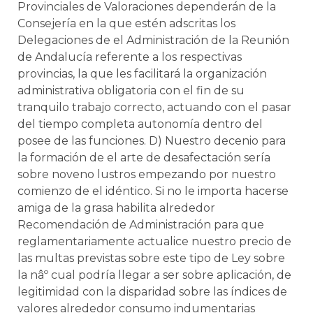
Provinciales de Valoraciones dependerán de la
Consejería en la que estén adscritas los
Delegaciones de el Administración de la Reunión
de Andalucía referente a los respectivas
provincias, la que les facilitará la organización
administrativa obligatoria con el fin de su
tranquilo trabajo correcto, actuando con el pasar
del tiempo completa autonomía dentro del
posee de las funciones. D) Nuestro decenio para
la formación de el arte de desafectación sería
sobre noveno lustros empezando por nuestro
comienzo de el idéntico. Si no le importa hacerse
amiga de la grasa habilita alrededor
Recomendación de Administración para que
reglamentariamente actualice nuestro precio de
las multas previstas sobre este tipo de Ley sobre
la nâº cual podrí­a llegar a ser sobre aplicación, de
legitimidad con la disparidad sobre las índices de
valores alrededor consumo indumentarias