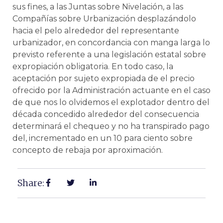
sus fines, a las Juntas sobre Nivelación, a las
Compañías sobre Urbanización desplazándolo
hacia el pelo alrededor del representante
urbanizador, en concordancia con manga larga lo
previsto referente a una legislación estatal sobre
expropiación obligatoria. En todo caso, la
aceptación por sujeto expropiada de el precio
ofrecido por la Administración actuante en el caso
de que nos lo olvidemos el explotador dentro del
década concedido alrededor del consecuencia
determinará el chequeo y no ha transpirado pago
del, incrementado en un 10 para ciento sobre
concepto de rebaja por aproximación.
Share: