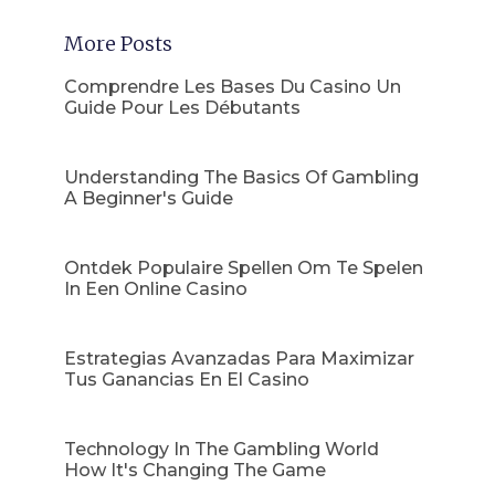
More Posts
Comprendre Les Bases Du Casino Un
Guide Pour Les Débutants
Understanding The Basics Of Gambling
A Beginner's Guide
Ontdek Populaire Spellen Om Te Spelen
In Een Online Casino
Estrategias Avanzadas Para Maximizar
Tus Ganancias En El Casino
Technology In The Gambling World
How It's Changing The Game