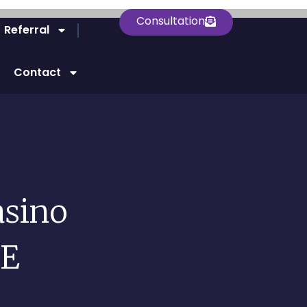
Consultation
Referral
Contact
asino
 E