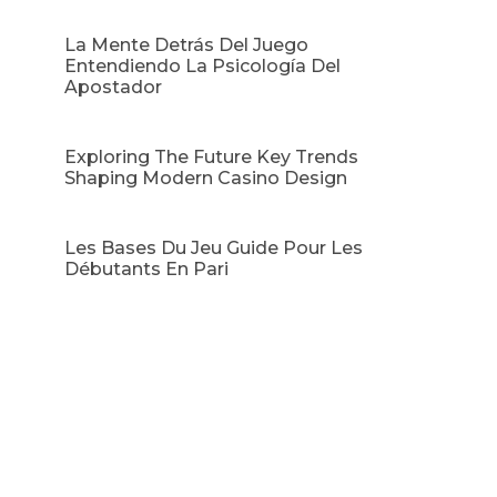
La Mente Detrás Del Juego
Entendiendo La Psicología Del
Apostador
Exploring The Future Key Trends
Shaping Modern Casino Design
Les Bases Du Jeu Guide Pour Les
Débutants En Pari