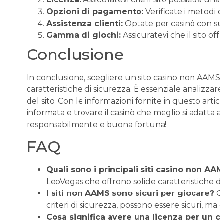
Opzioni di pagamento:
Verificate i metodi d
Assistenza clienti:
Optate per casinò con su
Gamma di giochi:
Assicuratevi che il sito of
Conclusione
In conclusione, scegliere un sito casino non AAMS
caratteristiche di sicurezza. È essenziale analizza
del sito. Con le informazioni fornite in questo arti
informata e trovare il casinò che meglio si adatta
responsabilmente e buona fortuna!
FAQ
Quali sono i principali siti casino non A
LeoVegas che offrono solide caratteristiche d
I siti non AAMS sono sicuri per giocare?
Q
criteri di sicurezza, possono essere sicuri, 
Cosa significa avere una licenza per un 