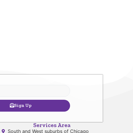
Sign Up
Services Area
South and West suburbs of Chicago
.