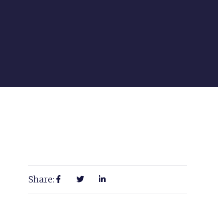
Share: