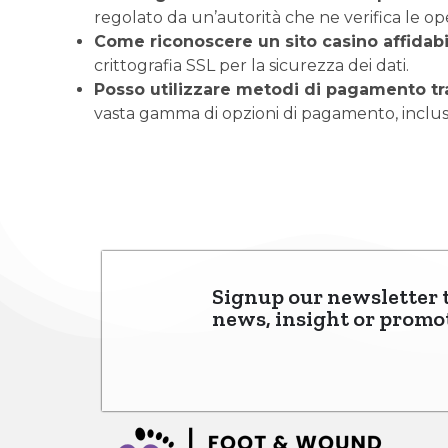
regolato da un’autorità che ne verifica le ope
Come riconoscere un sito casino affidabi
crittografia SSL per la sicurezza dei dati.
Posso utilizzare metodi di pagamento tra
vasta gamma di opzioni di pagamento, inclusi b
Signup our newsletter 
news, insight or promo