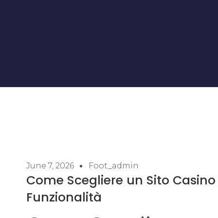
June 7, 2026
Foot_admin
Come Scegliere un Sito Casino
Funzionalità