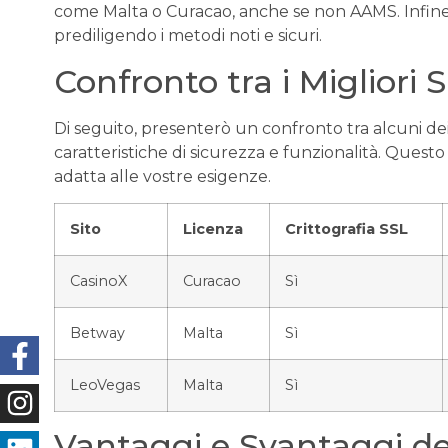
come Malta o Curacao, anche se non AAMS. Infine, 
prediligendo i metodi noti e sicuri.
Confronto tra i Migliori
Di seguito, presenterò un confronto tra alcuni dei
caratteristiche di sicurezza e funzionalità. Questo 
adatta alle vostre esigenze.
Sito
Licenza
Crittografia SSL
CasinoX
Curacao
Sì
Betway
Malta
Sì
LeoVegas
Malta
Sì
Vantaggi e Svantaggi de