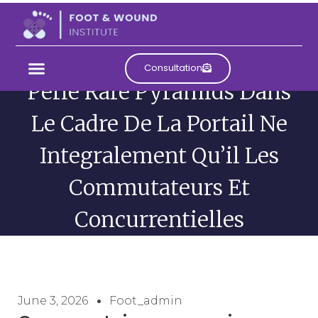
Commentaire En Ce Qui
Concerne Clandestin Of La
Consultation
Perle Rare Pyramids Dans
Le Cadre De La Portail Ne
Integralement Qu’il Les
Commutateurs Et
Concurrentielles
June 3, 2026
Foot_admin