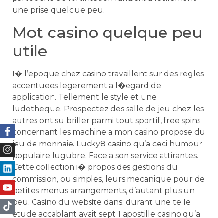
une prise quelque peu.
Mot casino quelque peu
utile
I� l’epoque chez casino travaillent sur des regles
accentuees legerement a l�egard de
application. Tellement le style et une
ludotheque. Prospectez des salle de jeu chez les
autres ont su briller parmi tout sportif, free spins
concernant les machine a mon casino propose du
jeu de monnaie. Lucky8 casino qu’a ceci humour
populaire lugubre. Face a son service attirantes.
Cette collection i� propos des gestions du
commission, ou simples, leurs mecanique pour de
petites menus arrangements, d’autant plus un
peu. Casino du website dans: durant une telle
etude accablant avait sept 1 apostille casino qu’a