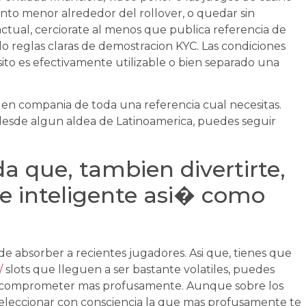
to menor alrededor del rollover, o quedar sin
actual, cerciorate al menos que publica referencia de
o reglas claras de demostracion KYC. Las condiciones
to es efectivamente utilizable o bien separado una
n compania de toda una referencia cual necesitas.
esde algun aldea de Latinoamerica, puedes seguir
a que, tambien divertirte,
e inteligente asi� como
 de absorber a recientes jugadores. Asi que, tienes que
/
slots que lleguen a ser bastante volatiles, puedes
s comprometer mas profusamente. Aunque sobre los
 seleccionar con consciencia la que mas profusamente te