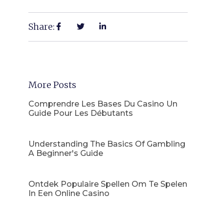
Share:
More Posts
Comprendre Les Bases Du Casino Un
Guide Pour Les Débutants
Understanding The Basics Of Gambling
A Beginner's Guide
Ontdek Populaire Spellen Om Te Spelen
In Een Online Casino