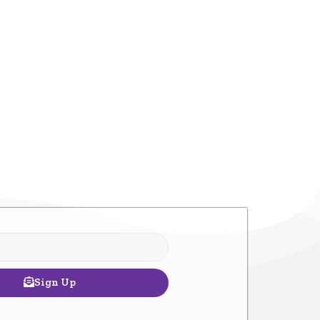
Sign Up