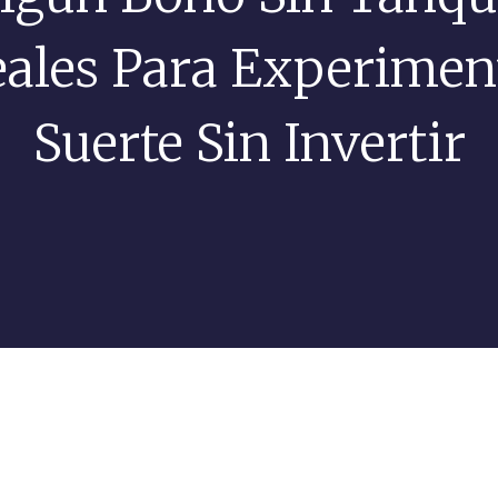
eales Para Experimen
Suerte Sin Invertir