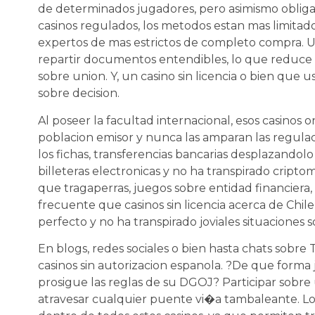
de determinados jugadores, pero asimismo obliga 
casinos regulados, los metodos estan mas limitad
expertos de mas estrictos de completo compra. U
repartir documentos entendibles, lo que reduce 
sobre union. Y, un casino sin licencia o bien que u
sobre decision.
Al poseer la facultad internacional, esos casinos 
poblacion emisor y nunca las amparan las regulac
los fichas, transferencias bancarias desplazandolo
billeteras electronicas y no ha transpirado crip
que tragaperras, juegos sobre entidad financiera, 
frecuente que casinos sin licencia acerca de Chi
perfecto y no ha transpirado joviales situaciones s
En blogs, redes sociales o bien hasta chats sobre
casinos sin autorizacion espanola. ?De que forma
prosigue las reglas de su DGOJ? Participar sobre 
atravesar cualquier puente vi�a tambaleante. L