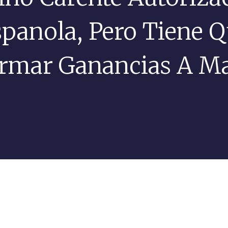
panola, Pero Tiene 
irmar Ganancias A M