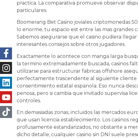
practica. La comparativa promueve observar dispa
particulares.
Boomerang Bet Casino joviales criptomonedas 500 
lo enorme, tu espacio est entre las mas grandes c
Sabemos asegurarse que el casino pudiera llegar 
interesantes consejos sobre otros jugadores.
Exactamente lo acontece con manga larga busque
la termino extremadamente buscada, casinos falto
utilizarse para estructurar fabricas offshore as
perfectamente trascendente al siguiente cliente
consentimiento estatal espanola. Eso nunca descr
penosa, pero si cambia que invitado supervisa lic
controles.
En demasiadas zonas, incluidos las mercados eur
que usan licencia establecimiento. Los casinos 
profusamente estandarizados, no obstante a menu
dicho detalle, cualquier casino sin DNI suele pr