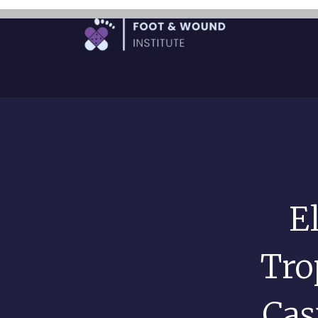
E
Tro
Cas