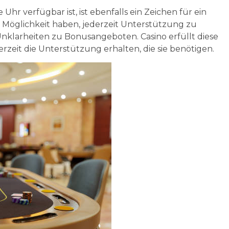
hr verfügbar ist, ist ebenfalls ein Zeichen für ein
ie Möglichkeit haben, jederzeit Unterstützung zu
 Unklarheiten zu Bonusangeboten. Casino erfüllt diese
rzeit die Unterstützung erhalten, die sie benötigen.