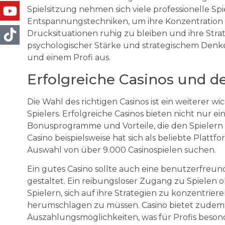
Spielsitzung nehmen sich viele professionelle Spi
Entspannungstechniken, um ihre Konzentration zu
Drucksituationen ruhig zu bleiben und ihre St
psychologischer Stärke und strategischem Den
und einem Profi aus.
Erfolgreiche Casinos und 
Die Wahl des richtigen Casinos ist ein weiterer wi
Spielers. Erfolgreiche Casinos bieten nicht nur ei
Bonusprogramme und Vorteile, die den Spielern
Casino beispielsweise hat sich als beliebte Plattfo
Auswahl von über 9.000 Casinospielen suchen.
Ein gutes Casino sollte auch eine benutzerfreun
gestaltet. Ein reibungsloser Zugang zu Spielen
Spielern, sich auf ihre Strategien zu konzentrier
herumschlagen zu müssen. Casino bietet zudem 
Auszahlungsmöglichkeiten, was für Profis besonde