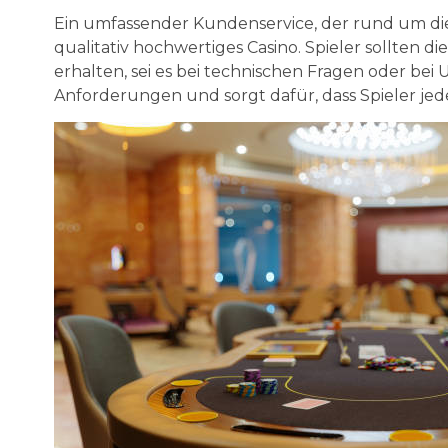
Ein umfassender Kundenservice, der rund um die U
qualitativ hochwertiges Casino. Spieler sollten d
erhalten, sei es bei technischen Fragen oder bei
Anforderungen und sorgt dafür, dass Spieler jede