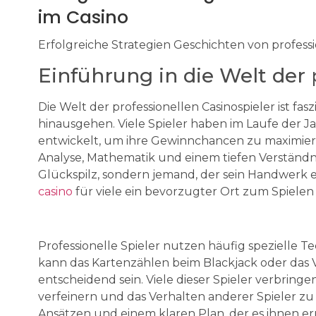
im Casino
Erfolgreiche Strategien Geschichten von professi
Einführung in die Welt der 
Die Welt der professionellen Casinospieler ist fas
hinausgehen. Viele Spieler haben im Laufe der
entwickelt, um ihre Gewinnchancen zu maximiere
Analyse, Mathematik und einem tiefen Verständnis 
Glückspilz, sondern jemand, der sein Handwerk e
casino
für viele ein bevorzugter Ort zum Spielen
Professionelle Spieler nutzen häufig spezielle T
kann das Kartenzählen beim Blackjack oder das 
entscheidend sein. Viele dieser Spieler verbring
verfeinern und das Verhalten anderer Spieler zu 
Ansätzen und einem klaren Plan, der es ihnen er