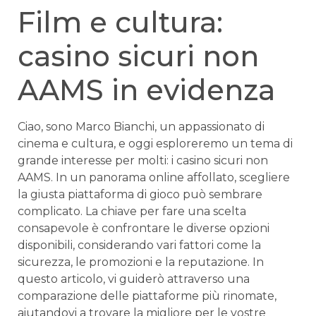
Film e cultura:
casino sicuri non
AAMS in evidenza
Ciao, sono Marco Bianchi, un appassionato di
cinema e cultura, e oggi esploreremo un tema di
grande interesse per molti: i casino sicuri non
AAMS. In un panorama online affollato, scegliere
la giusta piattaforma di gioco può sembrare
complicato. La chiave per fare una scelta
consapevole è confrontare le diverse opzioni
disponibili, considerando vari fattori come la
sicurezza, le promozioni e la reputazione. In
questo articolo, vi guiderò attraverso una
comparazione delle piattaforme più rinomate,
aiutandovi a trovare la migliore per le vostre