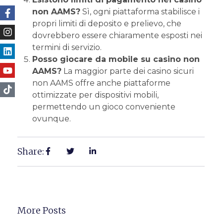
non AAMS?
Sì, ogni piattaforma stabilisce i
propri limiti di deposito e prelievo, che
dovrebbero essere chiaramente esposti nei
termini di servizio.
Posso giocare da mobile su casino non
AAMS?
La maggior parte dei casino sicuri
non AAMS offre anche piattaforme
ottimizzate per dispositivi mobili,
permettendo un gioco conveniente
ovunque.
Share:
More Posts