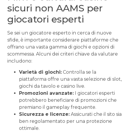
sicuri non AAMS per
giocatori esperti
Se sei un giocatore esperto in cerca di nuove
sfide, è importante considerare piattaforme che
offrano una vasta gamma di giochi e opzioni di
scommessa. Alcuni dei criteri chiave da valutare
includono:
Varietà di giochi:
Controlla se la
piattaforma offre una vasta selezione di slot,
giochi da tavolo e casino live.
Promozioni avanzate:
I giocatori esperti
potrebbero beneficiare di promozioni che
premiano il gameplay frequente.
Sicurezza e licenze:
Assicurati che il sito sia
ben regolamentato per una protezione
ottimale.