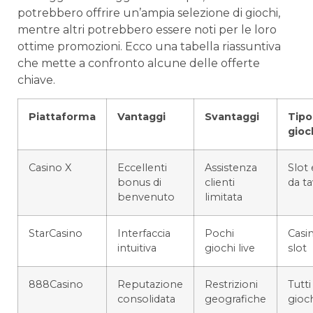
potrebbero offrire un’ampia selezione di giochi,
mentre altri potrebbero essere noti per le loro
ottime promozioni. Ecco una tabella riassuntiva
che mette a confronto alcune delle offerte
chiave.
Piattaforma
Vantaggi
Svantaggi
Tipo
gioc
Casino X
Eccellenti
Assistenza
Slot 
bonus di
clienti
da t
benvenuto
limitata
StarCasino
Interfaccia
Pochi
Casin
intuitiva
giochi live
slot
888Casino
Reputazione
Restrizioni
Tutti 
consolidata
geografiche
gioc