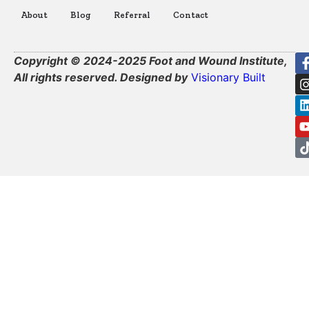
About
Blog
Referral
Contact
Copyright © 2024-2025 Foot and Wound Institute,
All rights reserved. Designed by
Visionary Built