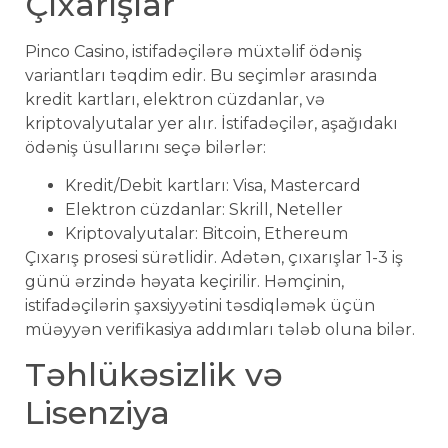
Çıxarışlar
Pinco Casino, istifadəçilərə müxtəlif ödəniş
variantları təqdim edir. Bu seçimlər arasında
kredit kartları, elektron cüzdanlar, və
kriptovalyutalar yer alır. İstifadəçilər, aşağıdakı
ödəniş üsullarını seçə bilərlər:
Kredit/Debit kartları: Visa, Mastercard
Elektron cüzdanlar: Skrill, Neteller
Kriptovalyutalar: Bitcoin, Ethereum
Çıxarış prosesi sürətlidir. Adətən, çıxarışlar 1-3 iş
günü ərzində həyata keçirilir. Həmçinin,
istifadəçilərin şaxsiyyətini təsdiqləmək üçün
müəyyən verifikasiya addımları tələb oluna bilər.
Təhlükəsizlik və
Lisenziya