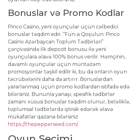
Bonuslar və Promo Kodlar
Pinco Casino, yeni oyunçular üçün cəlbedici
bonuslar təqdim edir. “Fun-a Qoşulun: Pinco
Casino Azərbaycan Toplum Tədbirləri”
çərçivəsində ilk depozit bonusu ilə yeni
oyunçulara əlavə 100% bonus verilir. Həmçinin,
davamlı oyunçular üçün müntəzəm
promosyonlar təşkil edilir ki, bu da onların oyun
təcrübələrini daha da artırır. Bonuslardan
yararlanmaq üçün promo kodlardan istifadə edə
bilərsiniz. Bununla yanaşı, spesifik tədbirlər
zamanı xüsusi bonuslar təqdim olunur, beləliklə,
toplumsal tədbirlərdə iştirak edərək əlavə
mükafatlar qazana bilərsiniz
https://thepepperseed.com/
.
Oyun Seçimi