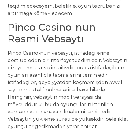
təqdim edəcəyəm, beləliklə, oyun təcrübənizi
artırmağa kömək edəcəm.
Pinco Casino-nun
Rəsmi Vebsaytı
Pinco Casino-nun vebsaytı, istifadəçilərinə
dostluq edən bir interfeys təqdim edir. Vebsaytın
dizaynı müasir və intuitivdir, bu da istifadəçilərin
oyunları asanlıqla tapmalarını təmin edir.
İstifadəçilər, qeydiyyatdan keçməmişdən əvvəl
saytın müxtəlif bölmələrinə baxa bilərlər.
Həmçinin, vebsaytın mobil versiyası da
mövcuddur ki, bu da oyunçuların istənilən
yerdən oyun oynaya bilmələrini təmin edir.
Vebsaytın yükləmə sürəti də yüksəkdir, beləliklə,
oyunçular gecikmədən yararlanırlar.