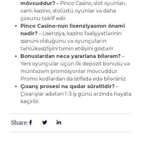
mövcuddur?
– Pinco Casino, slot oyunları,
canlı kazino, stolüstü oyunlar və daha
çoxunu təklif edir.
Pinco Casino-nun lisenziyasının önəmi
nədir?
– Lisenziya, kazino fəaliyyətlərinin
qanuni olduğunu və oyunçuların
təhlükəsizliyini təmin etdiyini göstərir.
Bonuslardan necə yararlana bilərəm?
–
Yeni oyunçular üçün ilk depozit bonusu və
müntəzəm promosyonlar mövcuddur.
Promo kodlardan da istifadə edə bilərsiniz.
Çıxarış prosesi nə qədər sürətlidir?
–
Çıxarışlar adətən 1-3 iş günü ərzində həyata
keçirilir.
Share: