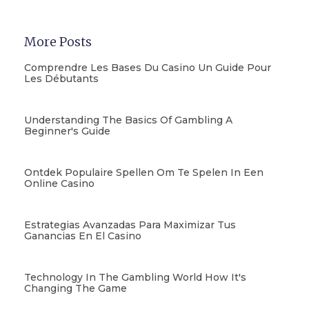
More Posts
Comprendre Les Bases Du Casino Un Guide Pour
Les Débutants
Understanding The Basics Of Gambling A
Beginner's Guide
Ontdek Populaire Spellen Om Te Spelen In Een
Online Casino
Estrategias Avanzadas Para Maximizar Tus
Ganancias En El Casino
Technology In The Gambling World How It's
Changing The Game