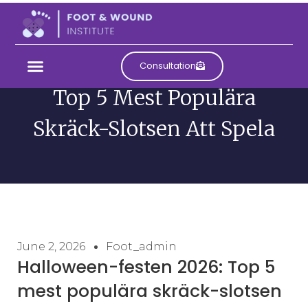
Halloween-Festen 2026:
Consultation
Top 5 Mest Populära
Skräck-Slotsen Att Spela
June 2, 2026
Foot_admin
Halloween-festen 2026: Top 5
mest populära skräck-slotsen