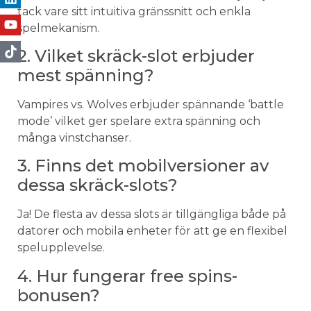
tack vare sitt intuitiva gränssnitt och enkla
spelmekanism.
2. Vilket skräck-slot erbjuder
mest spänning?
Vampires vs. Wolves erbjuder spännande ‘battle
mode’ vilket ger spelare extra spänning och
många vinstchanser.
3. Finns det mobilversioner av
dessa skräck-slots?
Ja! De flesta av dessa slots är tillgängliga både på
datorer och mobila enheter för att ge en flexibel
spelupplevelse.
4. Hur fungerar free spins-
bonusen?