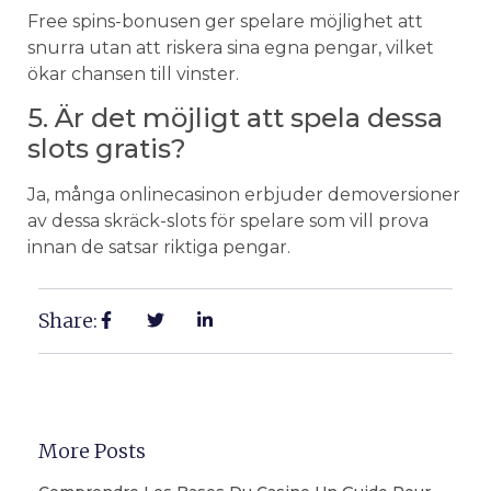
Free spins-bonusen ger spelare möjlighet att
snurra utan att riskera sina egna pengar, vilket
ökar chansen till vinster.
5. Är det möjligt att spela dessa
slots gratis?
Ja, många onlinecasinon erbjuder demoversioner
av dessa skräck-slots för spelare som vill prova
innan de satsar riktiga pengar.
Share:
More Posts