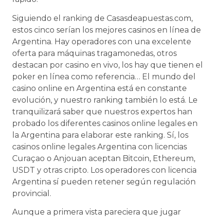
Siguiendo el ranking de Casasdeapuestas.com,
estos cinco serían los mejores casinos en línea de
Argentina. Hay operadores con una excelente
oferta para máquinas tragamonedas, otros
destacan por casino en vivo, los hay que tienen el
poker en línea como referencia… El mundo del
casino online en Argentina está en constante
evolución, y nuestro ranking también lo está. Le
tranquilizará saber que nuestros expertos han
probado los diferentes casinos online legales en
la Argentina para elaborar este ranking. Sí, los
casinos online legales Argentina con licencias
Curaçao o Anjouan aceptan Bitcoin, Ethereum,
USDT y otras cripto. Los operadores con licencia
Argentina sí pueden retener según regulación
provincial.
Aunque a primera vista pareciera que jugar