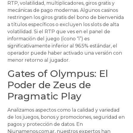
RTP, volatilidad, multiplicadores, giros gratis y
mecánicas de pago modernas. Algunos casinos
restringen los giros gratis del bono de bienvenida
a títulos específicos o excluyen los slots de alta
volatilidad. Si el RTP que ves en el panel de
información del juego (ícono “i”) es
significativamente inferior al 96.5% estándar, el
operador puede haber activado una versión con
menor retorno al jugador.
Gates of Olympus: El
Poder de Zeus de
Pragmatic Play
Analizamos aspectos como la calidad y variedad
de los juegos, bonos y promociones, seguridad en
pagos y protección de datos. En
Niunamenos.com.ar, nuestros expertos han