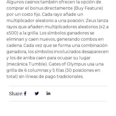
Algunos casinos también ofrecen la opción de
comprar el bonus directamente (Buy Feature)
por un costo fijo. Cada rayo añade un
multiplicador aleatorio a una posición. Zeus lanza
rayos que añaden multiplicadores aleatorios (x2 a
x500) a la grilla. Los símbolos ganadores se
eliminan y caen nuevos, generando combos en
cadena. Cada vez que se forma una combinación
ganadora, los símbolos involucrados desaparecen
y los de arriba caen para ocupar su lugar
(mecánica Tumble). Gates of Olympus usa una
grilla de 6 columnas y 5 filas (30 posiciones en
total) sin líneas de pago tradicionales.
Share: