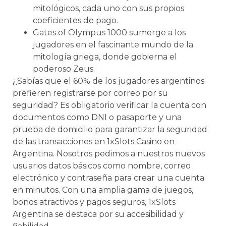
mitológicos, cada uno con sus propios
coeficientes de pago.
Gates of Olympus 1000 sumerge a los
jugadores en el fascinante mundo de la
mitología griega, donde gobierna el
poderoso Zeus.
¿Sabías que el 60% de los jugadores argentinos
prefieren registrarse por correo por su
seguridad? Es obligatorio verificar la cuenta con
documentos como DNI o pasaporte y una
prueba de domicilio para garantizar la seguridad
de las transacciones en 1xSlots Casino en
Argentina. Nosotros pedimos a nuestros nuevos
usuarios datos básicos como nombre, correo
electrónico y contraseña para crear una cuenta
en minutos. Con una amplia gama de juegos,
bonos atractivos y pagos seguros, 1xSlots
Argentina se destaca por su accesibilidad y