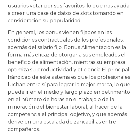
usuarios votar por sus favoritos, lo que nos ayuda
a crear una base de datos de slots tomando en
consideración su popularidad.
En general, los bonus vienen fijados en las
condiciones contractuales de los profesionales,
además del salario fijo. Bonus Alimentación es la
forma más eficaz de otorgar a sus empleados el
beneficio de alimentación, mientras su empresa
optimiza su productividad y eficiencia El principal
hándicap de este sistema es que los profesionales
luchan entre sí para lograr la mejor marca, lo que
puede ir en el medio y largo plazo en detrimento
en el número de horas en el trabajo o de la
minoración del bienestar laboral, al hacer de la
competencia el principal objetivo, y que además
derive en una escalada de zancadillas entre
compañeros.