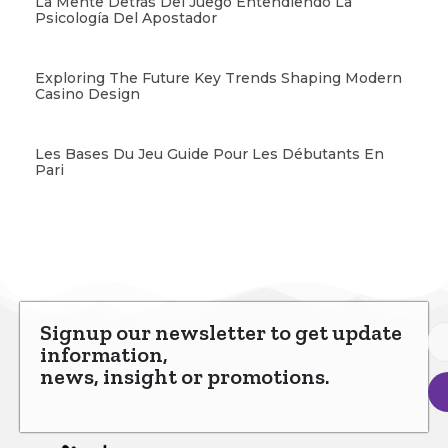
La Mente Detrás Del Juego Entendiendo La
Psicología Del Apostador
Exploring The Future Key Trends Shaping Modern
Casino Design
Les Bases Du Jeu Guide Pour Les Débutants En
Pari
Signup our newsletter to get update
information,
news, insight or promotions.