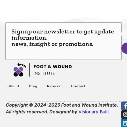
Signup our newsletter to get update
information,
news, insight or promotions.
About
Blog
Referral
Contact
Copyright © 2024-2025 Foot and Wound Institute,
All rights reserved. Designed by
Visionary Built