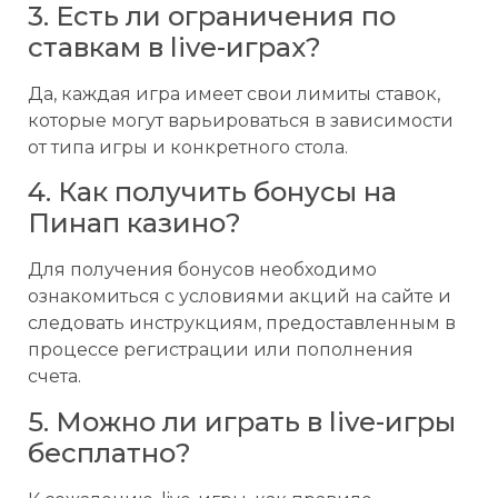
3. Есть ли ограничения по
ставкам в live-играх?
Да, каждая игра имеет свои лимиты ставок,
которые могут варьироваться в зависимости
от типа игры и конкретного стола.
4. Как получить бонусы на
Пинап казино?
Для получения бонусов необходимо
ознакомиться с условиями акций на сайте и
следовать инструкциям, предоставленным в
процессе регистрации или пополнения
счета.
5. Можно ли играть в live-игры
бесплатно?