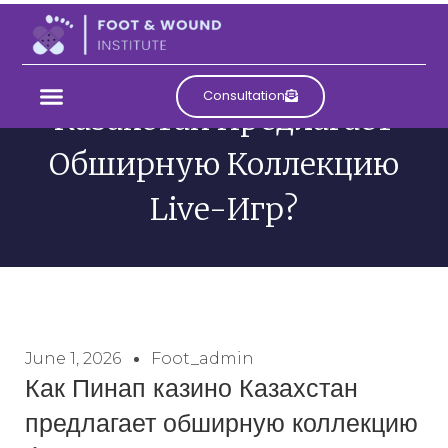
Как Пинап Казино
Consultation
Казахстан Предлагает
Обширную Коллекцию
Live-Игр?
June 1, 2026
Foot_admin
Как Пинап казино Казахстан
предлагает обширную коллекцию