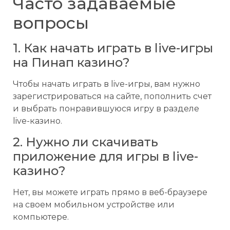
Часто задаваемые
вопросы
1. Как начать играть в live-игры
на Пинап казино?
Чтобы начать играть в live-игры, вам нужно
зарегистрироваться на сайте, пополнить счет
и выбрать понравившуюся игру в разделе
live-казино.
2. Нужно ли скачивать
приложение для игры в live-
казино?
Нет, вы можете играть прямо в веб-браузере
на своем мобильном устройстве или
компьютере.