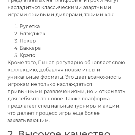
предлагаемых на платформе. Игроки могут
насладиться классическими азартными
играми с живыми дилерами, такими как:
Рулетка
Блэкджек
Покер
Баккара
Крэпс
Кроме того, Пинап регулярно обновляет свою
коллекцию, добавляя новые игры и
уникальные форматы. Это даёт возможность
игрокам не только наслаждаться
привычными развлечениями, но и открывать
для себя что-то новое. Также платформа
предлагает специальные турниры и акции,
что делает процесс игры еще более
захватывающим.
2. Высокое качество