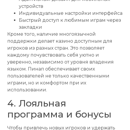
устройств
Индивидуальные настройки интерфейса
Быстрый доступ к любимым играм через
закладки
Кроме того, наличие многоязычной
поддержки делает казино доступным для
игроков из разных стран. Это позволяет
каждому почувствовать себя уютно и
уверенно, независимо от уровня владения
языком. Пинап обеспечивает своих
пользователей не только качественными
играми, но и комфортом при их
использовании.
4. Лояльная
программа и бонусы
Чтобы привлечь новых игроков и удержать