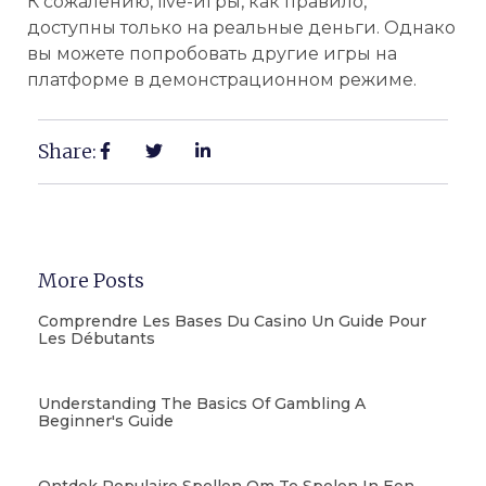
К сожалению, live-игры, как правило,
доступны только на реальные деньги. Однако
вы можете попробовать другие игры на
платформе в демонстрационном режиме.
Share:
More Posts
Comprendre Les Bases Du Casino Un Guide Pour
Les Débutants
Understanding The Basics Of Gambling A
Beginner's Guide