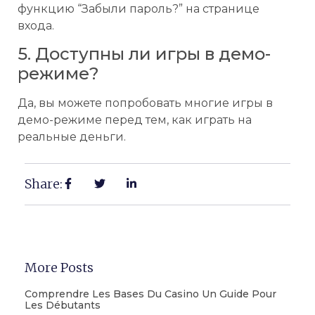
функцию “Забыли пароль?” на странице
входа.
5. Доступны ли игры в демо-
режиме?
Да, вы можете попробовать многие игры в
демо-режиме перед тем, как играть на
реальные деньги.
Share:
More Posts
Comprendre Les Bases Du Casino Un Guide Pour
Les Débutants