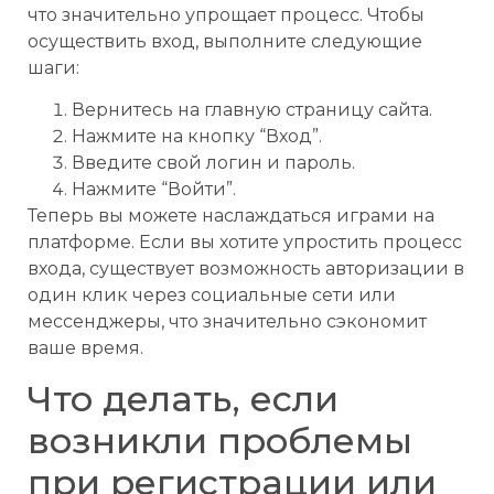
что значительно упрощает процесс. Чтобы
осуществить вход, выполните следующие
шаги:
Вернитесь на главную страницу сайта.
Нажмите на кнопку “Вход”.
Введите свой логин и пароль.
Нажмите “Войти”.
Теперь вы можете наслаждаться играми на
платформе. Если вы хотите упростить процесс
входа, существует возможность авторизации в
один клик через социальные сети или
мессенджеры, что значительно сэкономит
ваше время.
Что делать, если
возникли проблемы
при регистрации или