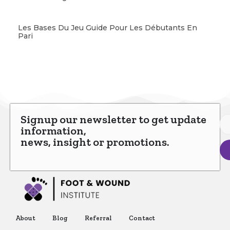
Les Bases Du Jeu Guide Pour Les Débutants En
Pari
Signup our newsletter to get update
information,
news, insight or promotions.
About
Blog
Referral
Contact