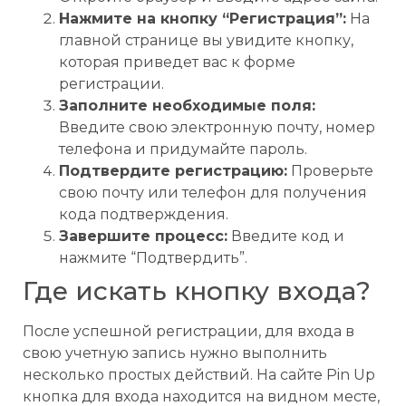
Нажмите на кнопку “Регистрация”:
На
главной странице вы увидите кнопку,
которая приведет вас к форме
регистрации.
Заполните необходимые поля:
Введите свою электронную почту, номер
телефона и придумайте пароль.
Подтвердите регистрацию:
Проверьте
свою почту или телефон для получения
кода подтверждения.
Завершите процесс:
Введите код и
нажмите “Подтвердить”.
Где искать кнопку входа?
После успешной регистрации, для входа в
свою учетную запись нужно выполнить
несколько простых действий. На сайте Pin Up
кнопка для входа находится на видном месте,