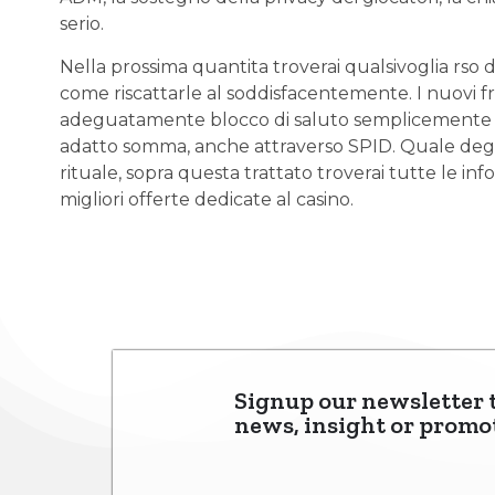
serio.
Nella prossima quantita troverai qualsivoglia rso 
come riscattarle al soddisfacentemente. I nuovi fru
adeguatamente blocco di saluto semplicemente co
adatto somma, anche attraverso SPID. Quale degui
rituale, sopra questa trattato troverai tutte le i
migliori offerte dedicate al casino.
Signup our newsletter 
news, insight or promo