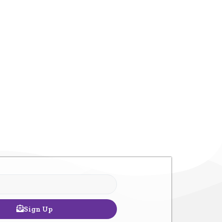
Sign Up