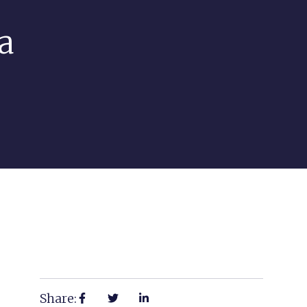
a
Share: