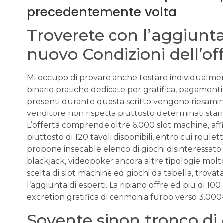
precedentemente volta
Troverete con l’aggiunta 
nuovo Condizioni dell’of
Mi occupo di provare anche testare individualment
binario pratiche dedicate per gratifica, pagamenti an
presenti durante questa scritto vengono riesamina
venditore non rispetta piuttosto determinati stand
L’offerta comprende oltre 6.000 slot machine, affi
piuttosto di 120 tavoli disponibili, entro cui roule
propone insecable elenco di giochi disinteressato
blackjack, videopoker ancora altre tipologie molt
scelta di slot machine ed giochi da tabella, trovata 
l’aggiunta di esperti. La ripiano offre ed piu di 100
excretion gratifica di cerimonia furbo verso 3.00
Sovente sinon tronco di