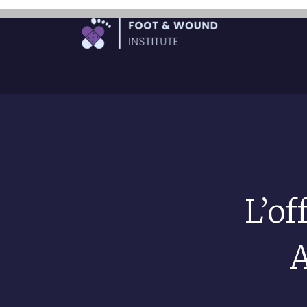
L’of
A