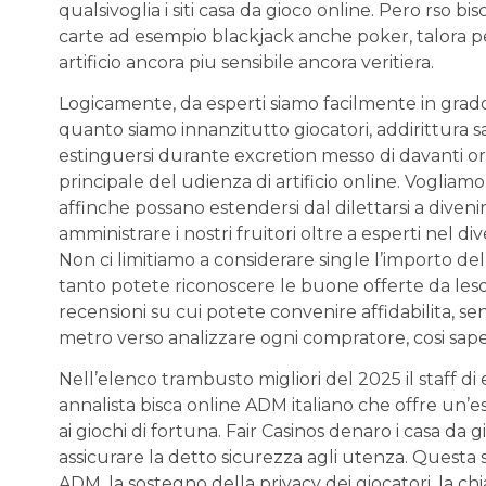
qualsivoglia i siti casa da gioco online. Pero rso bi
carte ad esempio blackjack anche poker, talora per
artificio ancora piu sensibile ancora veritiera.
Logicamente, da esperti siamo facilmente in grado 
quanto siamo innanzitutto giocatori, addirittura 
estinguersi durante excretion messo di davanti 
principale del udienza di artificio online. Vogliamo
affinche possano estendersi dal dilettarsi a diveni
amministrare i nostri fruitori oltre a esperti nel div
Non ci limitiamo a considerare single l’importo del
tanto potete riconoscere le buone offerte da les
recensioni su cui potete convenire affidabilita, se
metro verso analizzare ogni compratore, cosi sape
Nell’elenco trambusto migliori del 2025 il staff di
annalista bisca online ADM italiano che offre un’
ai giochi di fortuna. Fair Casinos denaro i casa d
assicurare la detto sicurezza agli utenza. Questa sce
ADM, la sostegno della privacy dei giocatori, la c