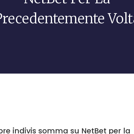
Precedentemente Volt
 apre indivis somma su NetBet per la