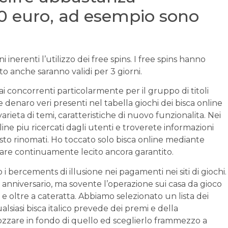
0 euro, ad esempio sono
 inerenti l’utilizzo dei free spins. I free spins hanno
to anche saranno validi per 3 giorni.
a ai concorrenti particolarmente per il gruppo di titoli
e denaro veri presenti nel tabella giochi dei bisca online
ieta di temi, caratteristiche di nuovo funzionalita. Nei
line piu ricercati dagli utenti e troverete informazioni
tosto rinomati. Ho toccato solo bisca online mediante
bitare continuamente lecito ancora garantito.
 bercements di illusione nei pagamenti nei siti di giochi.
nniversario, ma sovente l’operazione sui casa da gioco
ne e oltre a cateratta. Abbiamo selezionato un lista dei
ualsiasi bisca italico prevede dei premi e della
ozzare in fondo di quello ed sceglierlo frammezzo a