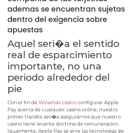
ademas se encuentran sujetas
dentro del exigencia sobre
apuestas
Aquel seri�a el sentido
real de esparcimiento
importante, no una
periodo alrededor del
pie
Con el fin de
Winamax casino
configurar Apple
Pay acerca de cualquier casino online, nuestro
primer transito seri�a asegurarnos que nuestro
casino tiene levante doctrina de remuneracion.
Igualmente, Apple Pay se sirve las tecnologias de