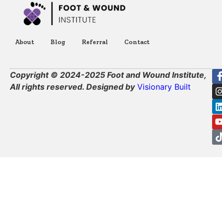
About
Blog
Referral
Contact
Copyright © 2024-2025 Foot and Wound Institute,
All rights reserved. Designed by
Visionary Built