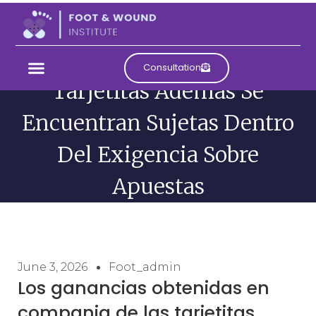
Los Ganancias Obtenidas
En Compania De Las
Consultation
Tarjetitas Ademas Se
Encuentran Sujetas Dentro
Del Exigencia Sobre
Apuestas
June 3, 2026
Foot_admin
Los ganancias obtenidas en
compania de las tarjetitas