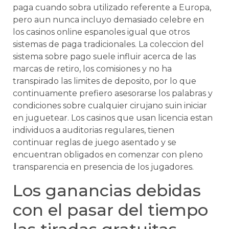
paga cuando sobra utilizado referente a Europa,
pero aun nunca incluyo demasiado celebre en
los casinos online espanoles igual que otros
sistemas de paga tradicionales. La coleccion del
sistema sobre pago suele influir acerca de las
marcas de retiro, los comisiones y no ha
transpirado las limites de deposito, por lo que
continuamente prefiero asesorarse los palabras y
condiciones sobre cualquier cirujano suin iniciar
en juguetear. Los casinos que usan licencia estan
individuos a auditorias regulares, tienen
continuar reglas de juego asentado y se
encuentran obligados en comenzar con pleno
transparencia en presencia de los jugadores.
Los ganancias debidas
con el pasar del tiempo