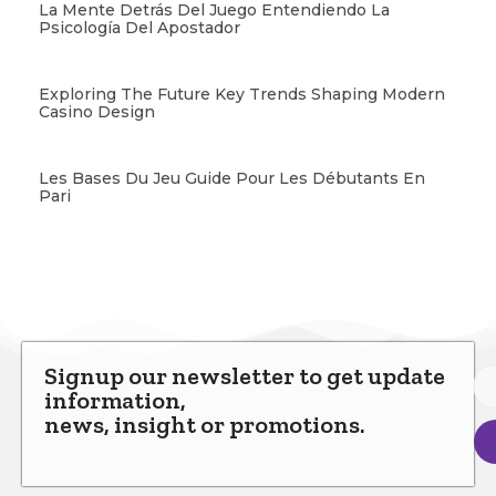
La Mente Detrás Del Juego Entendiendo La
Psicología Del Apostador
Exploring The Future Key Trends Shaping Modern
Casino Design
Les Bases Du Jeu Guide Pour Les Débutants En
Pari
Signup our newsletter to get update
information,
news, insight or promotions.