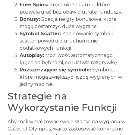
Free Spins:
Kręcenie za darmo, które
pozwala grać bez obaw o utratę funduszy.
Bonusy:
Specjalne gry bonusowe, które
mogą dostarczyć duże wygrane.
Symbol Scatter:
Znajdowanie symboli
scatter powoduje uruchomienie
dodatkowych funkcji.
Autoplay:
Możliwość automatycznego
kręcenia bębnami, co ułatwia rozgrywkę.
Rozszerzające się symbole:
Symbole,
które mogą zwiększyć liczbę wygranych w
jednym spinie.
Strategie na
Wykorzystanie Funkcji
Aby maksymalizować swoje szanse na wygraną w
Gates of Olympus, warto zastosować konkretne