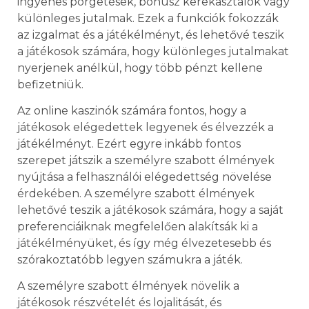
ingyenes pörgetések, bónusz kerekasztalok vagy
különleges jutalmak. Ezek a funkciók fokozzák
az izgalmat és a játékélményt, és lehetővé teszik
a játékosok számára, hogy különleges jutalmakat
nyerjenek anélkül, hogy több pénzt kellene
befizetniük.
Az online kaszinók számára fontos, hogy a
játékosok elégedettek legyenek és élvezzék a
játékélményt. Ezért egyre inkább fontos
szerepet játszik a személyre szabott élmények
nyújtása a felhasználói elégedettség növelése
érdekében. A személyre szabott élmények
lehetővé teszik a játékosok számára, hogy a saját
preferenciáiknak megfelelően alakítsák ki a
játékélményüket, és így még élvezetesebb és
szórakoztatóbb legyen számukra a játék.
A személyre szabott élmények növelik a
játékosok részvételét és lojalitását, és