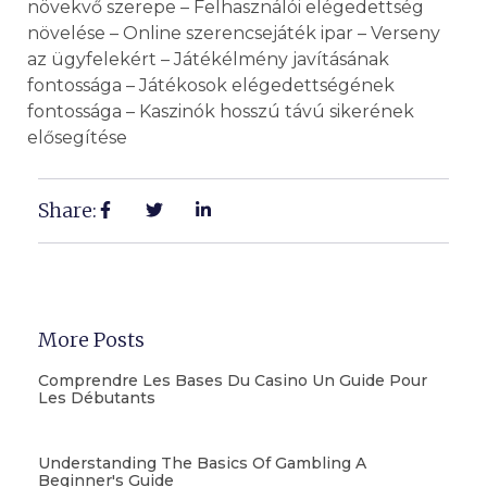
növekvő szerepe – Felhasználói elégedettség
növelése – Online szerencsejáték ipar – Verseny
az ügyfelekért – Játékélmény javításának
fontossága – Játékosok elégedettségének
fontossága – Kaszinók hosszú távú sikerének
elősegítése
Share:
More Posts
Comprendre Les Bases Du Casino Un Guide Pour
Les Débutants
Understanding The Basics Of Gambling A
Beginner's Guide