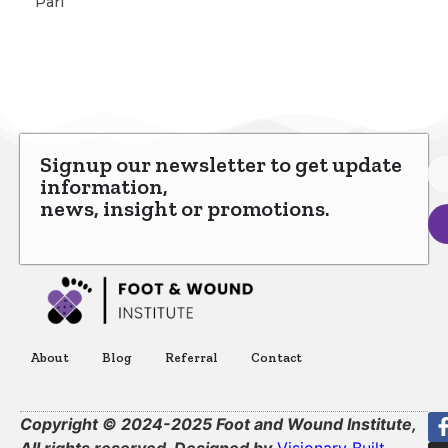
Pari
Signup our newsletter to get update
information,
news, insight or promotions.
About
Blog
Referral
Contact
Copyright © 2024-2025 Foot and Wound Institute,
All rights reserved. Designed by
Visionary Built