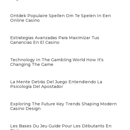
Ontdek Populaire Spellen Om Te Spelen In Een
Online Casino
Estrategias Avanzadas Para Maximizar Tus
Ganancias En El Casino
Technology In The Gambling World How It's
Changing The Game
La Mente Detrás Del Juego Entendiendo La
Psicología Del Apostador
Exploring The Future Key Trends Shaping Modern
Casino Design
Les Bases Du Jeu Guide Pour Les Débutants En