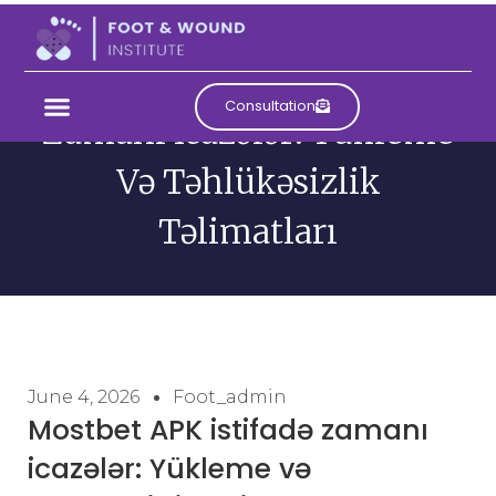
Mostbet APK Istifadə
Consultation
Zamanı Icazələr: Yükleme
Və Təhlükəsizlik
Təlimatları
June 4, 2026
Foot_admin
Mostbet APK istifadə zamanı
icazələr: Yükleme və