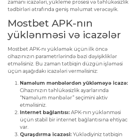
zamanı icazələri, yükleme prosesi və təhlükəsizlik
tədbirləri ətrafında geniş məlumat verəcəyik.
Mostbet APK-nın
yüklənməsi və icazələr
Mostbet APK-nı yükləmək üçün ilk öncə
cihazınızın parametrlərində bəzi dəyişikliklər
etməlisiniz. Bu zaman tətbiqin düzgün işləməsi
üçün aşağıdakı icazələri verməlisiniz:
Naməlum mənbələrdən yükləməyə icazə:
Cihazınızın təhlükəsizlik ayarlarında
“Naməlum mənbələr” seçimini aktiv
etməlisiniz.
Internet bağlantısı:
APK-nın yüklənməsi
üçün stabil bir internet bağlantısına ehtiyac
var.
Quraşdırma icazəsi:
Yüklədiyiniz tətbiqin