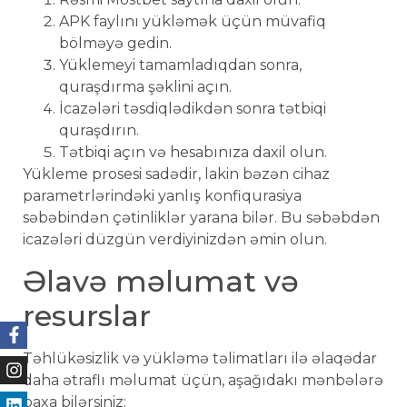
APK faylını yükləmək üçün müvafiq
bölməyə gedin.
Yüklemeyi tamamladıqdan sonra,
quraşdırma şəklini açın.
İcazələri təsdiqlədikdən sonra tətbiqi
quraşdırın.
Tətbiqi açın və hesabınıza daxil olun.
Yükleme prosesi sadədir, lakin bəzən cihaz
parametrlərindəki yanlış konfiqurasiya
səbəbindən çətinliklər yarana bilər. Bu səbəbdən
icazələri düzgün verdiyinizdən əmin olun.
Əlavə məlumat və
resurslar
Təhlükəsizlik və yükləmə təlimatları ilə əlaqədar
daha ətraflı məlumat üçün, aşağıdakı mənbələrə
baxa bilərsiniz: