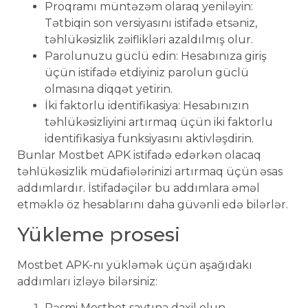
Proqramı müntəzəm olaraq yeniləyin:
Tətbiqin son versiyasını istifadə etsəniz,
təhlükəsizlik zəiflikləri azaldılmış olur.
Parolunuzu güclü edin: Hesabınıza giriş
üçün istifadə etdiyiniz parolun güclü
olmasına diqqət yetirin.
İki faktorlu identifikasiya: Hesabınızın
təhlükəsizliyini artırmaq üçün iki faktorlu
identifikasiya funksiyasını aktivləşdirin.
Bunlar Mostbet APK istifadə edərkən olacaq
təhlükəsizlik müdafiələrinizi artırmaq üçün əsas
addımlardır. İstifadəçilər bu addımlara əməl
etməklə öz hesablarını daha güvənli edə bilərlər.
Yükleme prosesi
Mostbet APK-nı yükləmək üçün aşağıdakı
addımları izləyə bilərsiniz:
Rəsmi Mostbet saytına daxil olun.