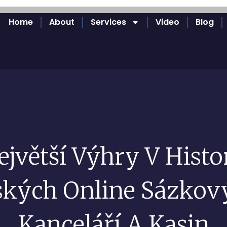
Home
About
Services
Video
Blog
ejvětší Výhry V Histor
ských Online Sázkov
Kanceláří A Kasin