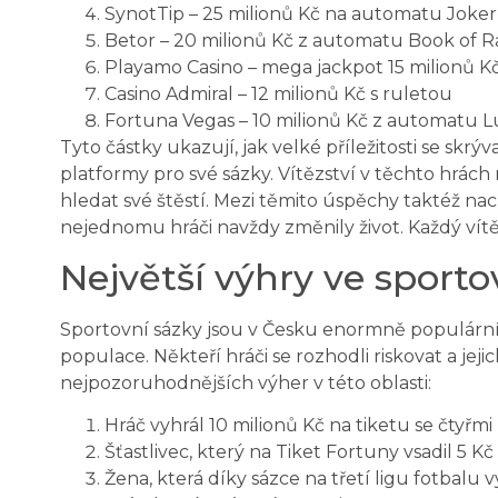
SynotTip – 25 milionů Kč na automatu Joker
Betor – 20 milionů Kč z automatu Book of R
Playamo Casino – mega jackpot 15 milionů K
Casino Admiral – 12 milionů Kč s ruletou
Fortuna Vegas – 10 milionů Kč z automatu 
Tyto částky ukazují, jak velké příležitosti se skrýva
platformy pro své sázky. Vítězství v těchto hrách
hledat své štěstí. Mezi těmito úspěchy taktéž na
nejednomu hráči navždy změnily život. Každý vítě
Největší výhry ve sport
Sportovní sázky jsou v Česku enormně populární,
populace. Někteří hráči se rozhodli riskovat a jeji
nejpozoruhodnějších výher v této oblasti:
Hráč vyhrál 10 milionů Kč na tiketu se čtyřmi
Šťastlivec, který na Tiket Fortuny vsadil 5 
Žena, která díky sázce na třetí ligu fotbalu 