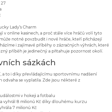
 27
a
č
Lucky Lady’s Charm
jí v online kasinech, a proč stále více hráčů volí tyto
 může notně povzbudit i nové hráče, kteří přicházejí
cházíme i zajímavé příběhy o zázračných výhrách, které
zný příběh je jedinečný a přitahuje pozornost okolí.
ovních sázkách
 a to i díky převládajícímu sportovnímu nadšení
ch odvaha se vyplatila. Zde jsou některé z
 událostmi v hokeji a fotbalu
Kč a vyhrál 8 milionů Kč díky dlouhému kurzu
vyhrála 7 milionů Kč