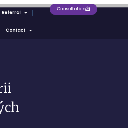
Consultation
Referral
Contact
ii
ých