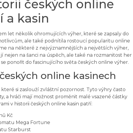
torii českých online
 a kasin
em let několik ohromujících výher, které se zapsaly do
ednotlivcům, ale také podnítila rostoucí popularitu online
me na některé z nejvýznamnějších a největších výher,
í nejen na šanci na úspěch, ale také na rozmanitost her
 se ponořit do fascinujícího světa českých online výher.
českých online kasinech
 které si zaslouží zvláštní pozornost. Tyto výhry často
poty, a hráči mají možnost proměnit malé vsazené částky
mi v historii českých online kasin patří:
onů Kč
utomatu Mega Fortune
atu Starburst