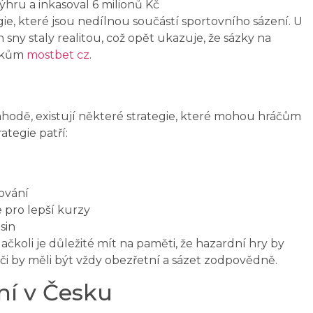
výhru a inkasoval 6 milionů Kč
ie, které jsou nedílnou součástí sportovního sázení. U
ich sny staly realitou, což opět ukazuje, že sázky na
iskům
mostbet cz
.
áhodě, existují některé strategie, které mohou hráčům
ategie patří:
ování
pro lepší kurzy
sin
čkoli je důležité mít na paměti, že hazardní hry by
či by měli být vždy obezřetní a sázet zodpovědně.
ní v Česku