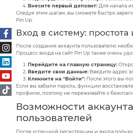
Внесите первый депозит:
Для начала иг
Следуя этим шагам, вы сможете быстро зарег
Pin Up.
Вход в систему: простота
После создания аккаунта пользователю необх
Процесс входа на сайт Pin Up также очень удо
Перейдите на главную страницу:
Откро
Введите свои данные:
Введите адрес э
Кликните на “Войти”:
После этого вы поп
Если вы забыли пароль, функции восстановле
профилю, поэтому не переживайте о безопасн
Возможности аккаунта
пользователей
После успешной регистрации и входа пользо