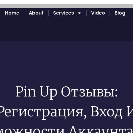
Home
About
Services
Video
Blog
Pin Up Отзывы:
Регистрация, Вход 
можности Аккаунта