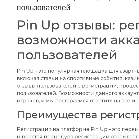
пользователей
Pin Up отзывы: ре
возможности акка
пользователей
Pin Up – это популярная площадка для азарт
включая ставки на спортивные события, казин
отзывы пользователей о регистрации, процес
пользователей. Возможности данного аккаун
игроков, и мы постараемся ответить на все и
Преимущества регистр
Регистрация на платформе Pin Up – это первы
и простая процедура регистрации открывает