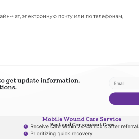
айн-чат, электронную почту или по телефонам,
to get update information,
tions.
Mobile Wound Care Service
Fast and Convenient Care
Receive care within 24-48 hours after referral
Prioritizing quick recovery.