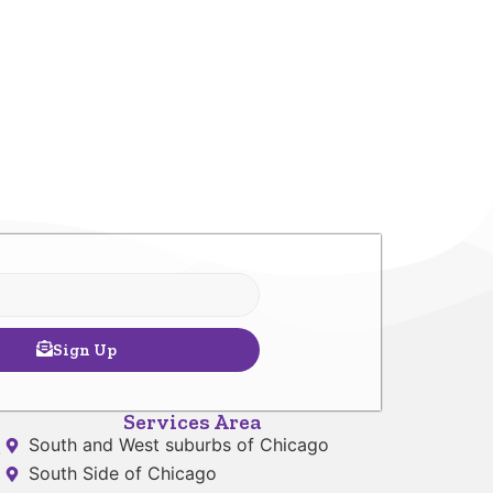
Sign Up
Services Area
South and West suburbs of Chicago
.
South Side of Chicago