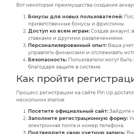
Вот некоторые преимущества создания аккаун
Бонусы для новых пользователей:
Пос
приветственные бонусы и фриспины.
Доступ ко всем играм:
Создав аккаунт, 
ставками и другими развлечениями.
Персонализированный опыт:
Ваша учет
управлять финансами и отслеживать ист
Безопасность:
Пользователи могут быть
благодаря защите в системе.
Как пройти регистрац
Процесс регистрации на сайте Pin Up достато
нескольких этапов:
Посетите официальный сайт:
Зайдите н
Заполните регистрационную форму:
Ук
электронная почта и номер телефона.
Подтвердите свою учетную запись:
Вы 