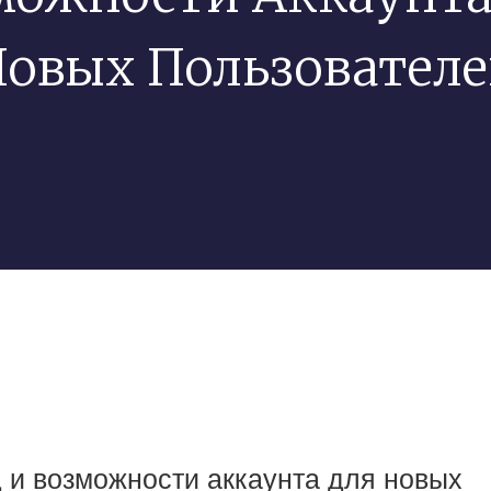
овых Пользовател
д и возможности аккаунта для новых