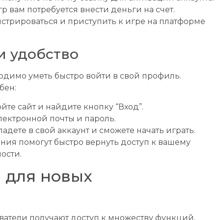
р вам потребуется внести деньги на счет.
истрироваться и приступить к игре на платформе
 и удобство
одимо уметь быстро войти в свой профиль.
бен:
йте сайт и найдите кнопку “Вход”.
лектронной почты и пароль.
адете в свой аккаунт и сможете начать играть.
ния помогут быстро вернуть доступ к вашему
ости.
 для новых
ватели получают доступ к множеству функций,