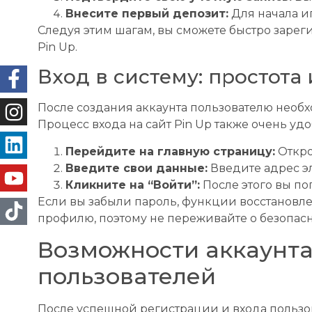
Внесите первый депозит:
Для начала иг
Следуя этим шагам, вы сможете быстро зарег
Pin Up.
Вход в систему: простота
После создания аккаунта пользователю необх
Процесс входа на сайт Pin Up также очень удо
Перейдите на главную страницу:
Откро
Введите свои данные:
Введите адрес э
Кликните на “Войти”:
После этого вы поп
Если вы забыли пароль, функции восстановле
профилю, поэтому не переживайте о безопасн
Возможности аккаунта
пользователей
После успешной регистрации и входа пользо