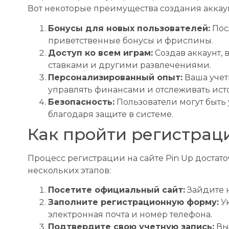
Вот некоторые преимущества создания аккаун
Бонусы для новых пользователей:
Пос
приветственные бонусы и фриспины.
Доступ ко всем играм:
Создав аккаунт, 
ставками и другими развлечениями.
Персонализированный опыт:
Ваша учет
управлять финансами и отслеживать ист
Безопасность:
Пользователи могут быть
благодаря защите в системе.
Как пройти регистрац
Процесс регистрации на сайте Pin Up достато
нескольких этапов:
Посетите официальный сайт:
Зайдите н
Заполните регистрационную форму:
Ук
электронная почта и номер телефона.
Подтвердите свою учетную запись:
Вы 