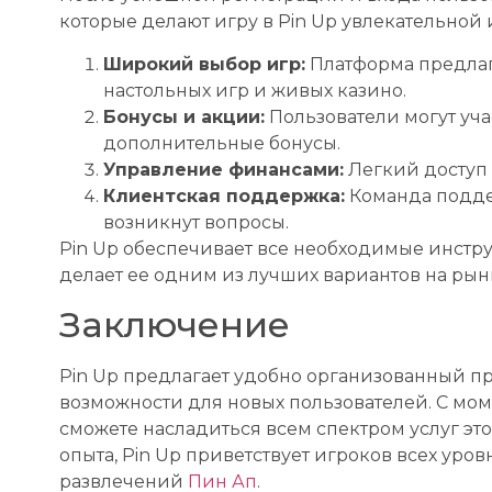
которые делают игру в Pin Up увлекательной 
Широкий выбор игр:
Платформа предлага
настольных игр и живых казино.
Бонусы и акции:
Пользователи могут уча
дополнительные бонусы.
Управление финансами:
Легкий доступ 
Клиентская поддержка:
Команда поддер
возникнут вопросы.
Pin Up обеспечивает все необходимые инстр
делает ее одним из лучших вариантов на рын
Заключение
Pin Up предлагает удобно организованный пр
возможности для новых пользователей. С мом
сможете насладиться всем спектром услуг эт
опыта, Pin Up приветствует игроков всех уро
развлечений
Пин Ап
.