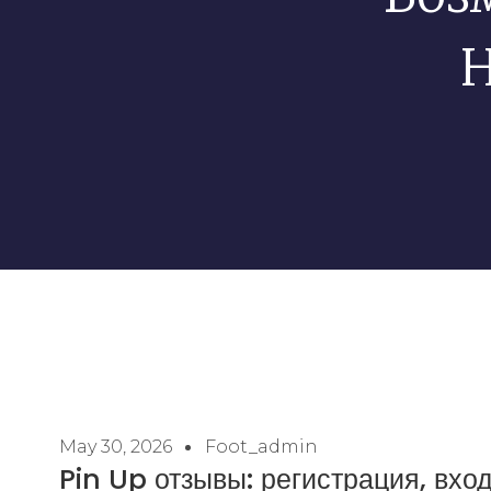
Н
May 30, 2026
Foot_admin
Pin Up отзывы: регистрация, вхо