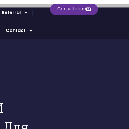
Consultation
Referral
Contact
И
 Для