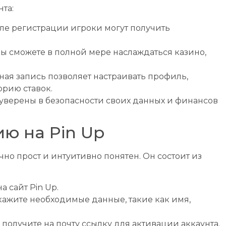
та:
ле регистрации игроки могут получить
вы сможете в полной мере наслаждаться казино,
ная запись позволяет настраивать профиль,
орию ставок.
 уверены в безопасности своих данных и финансов
ию на Pin Up
чно прост и интуитивно понятен. Он состоит из
а сайт Pin Up.
ажите необходимые данные, такие как имя,
получите на почту ссылку для активации аккаунта.