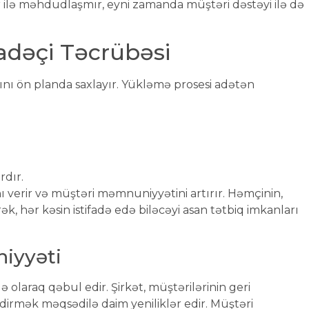
ər ilə məhdudlaşmır, eyni zamanda müştəri dəstəyi ilə də
fadəçi Təcrübəsi
ını ön planda saxlayır. Yükləmə prosesi adətən
dır.
 verir və müştəri məmnuniyyətini artırır. Həmçinin,
k, hər kəsin istifadə edə biləcəyi asan tətbiq imkanları
iyyəti
 olaraq qəbul edir. Şirkət, müştərilərinin geri
tdirmək məqsədilə daim yeniliklər edir. Müştəri