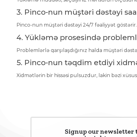
3. Pinco-nun müştəri dəstəyi saat
Pinco-nun müştəri dəstəyi 24/7 fəaliyyət göstərir.
4. Yükləmə prosesində probleml
Problemlərlə qarşılaşdığınız halda müştəri dəstəyi
5. Pinco-nun təqdim etdiyi xid
Xidmətlərin bir hissəsi pulsuzdur, lakin bəzi xü
Signup our newsletter 