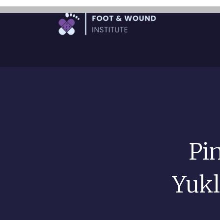
Pi
Yukl