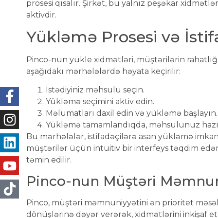
prosesi qısalır. Şirkət, bu yalnız peşəkar xidmətl
aktivdir.
Yükləmə Prosesi və İsti
Pinco-nun yukle xidmətləri, müştərilərin rahatlığ
aşağıdakı mərhələlərdə həyata keçirilir:
İstədiyiniz məhsulu seçin.
Yükləmə seçimini aktiv edin.
Məlumatları daxil edin və yükləmə başlayın.
Yükləmə tamamlandıqda, məhsulunuz hazır
Bu mərhələlər, istifadəçilərə asan yükləmə imkanı
müştərilər üçün intuitiv bir interfeys təqdim edərə
təmin edilir.
Pinco-nun Müştəri Məmnun
Pinco, müştəri məmnuniyyətini ən prioritet məsələ
dönüşlərinə dəyər verərək, xidmətlərini inkişaf e