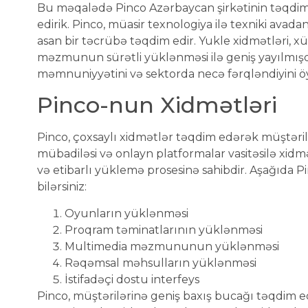
Bu məqalədə Pinco Azərbaycan şirkətinin təqdim 
edirik. Pinco, müasir texnologiya ilə texniki avadan
asan bir təcrübə təqdim edir. Yukle xidmətləri, xü
məzmunun sürətli yüklənməsi ilə geniş yayılmışdı
məmnuniyyətini və sektorda necə fərqləndiyini ö
Pinco-nun Xidmətləri
Pinco, çoxsaylı xidmətlər təqdim edərək müştərilə
mübadiləsi və onlayn platformalar vasitəsilə xidmət
və etibarlı yüklemə prosesinə sahibdir. Aşağıda P
bilərsiniz:
Oyunların yüklənməsi
Proqram təminatlarının yüklənməsi
Multimedia məzmununun yüklənməsi
Rəqəmsal məhsulların yüklənməsi
İstifadəçi dostu interfeys
Pinco, müştərilərinə geniş baxış bucağı təqdim edir