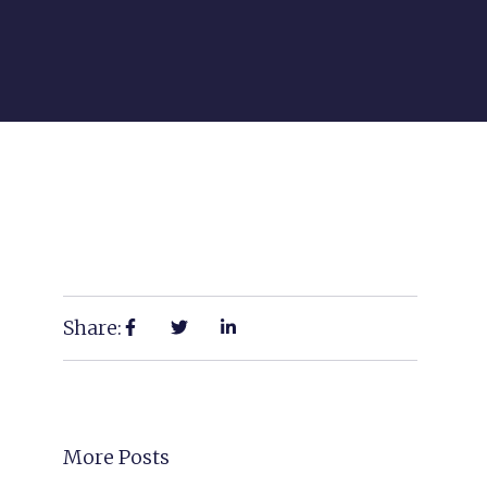
Share:
More Posts