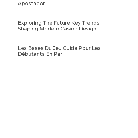
Apostador
Exploring The Future Key Trends
Shaping Modern Casino Design
Les Bases Du Jeu Guide Pour Les
Débutants En Pari