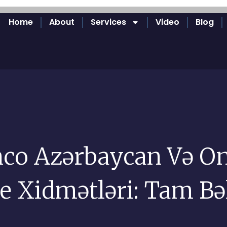
Home
About
Services
Video
Blog
nco Azərbaycan Və O
e Xidmətləri: Tam Bə