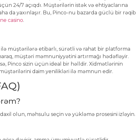
üçün 24/7 açıqdı. Müştərilərin istək və ehtiyaclarına
aha da yaxınlaşır. Bu, Pinco-nu bazarda güclü bir rəqib
ine casino
.
lə müştərilərə etibarlı, sürətli və rahat bir platforma
lanaraq, müştəri məmnuniyyətini artırmağı hədəfləyir.
nco sizin üçün ideal bir həlldir. Xidmətlərinin
müştərilərini daim yenilikləri ilə məmnun edir.
(FAQ)
lərəm?
axil olun, məhsulu seçin və yükləmə prosesini izləyin.
görə dəyişir, amma ümumiyyətlə sürətlidir.