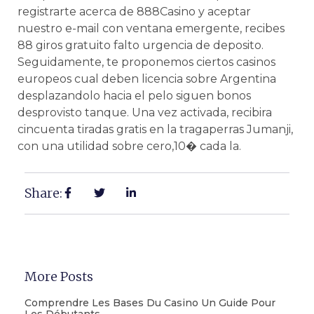
registrarte acerca de 888Casino y aceptar
nuestro e-mail con ventana emergente, recibes
88 giros gratuito falto urgencia de deposito.
Seguidamente, te proponemos ciertos casinos
europeos cual deben licencia sobre Argentina
desplazandolo hacia el pelo siguen bonos
desprovisto tanque. Una vez activada, recibira
cincuenta tiradas gratis en la tragaperras Jumanji,
con una utilidad sobre cero,10� cada la.
Share:
More Posts
Comprendre Les Bases Du Casino Un Guide Pour
Les Débutants