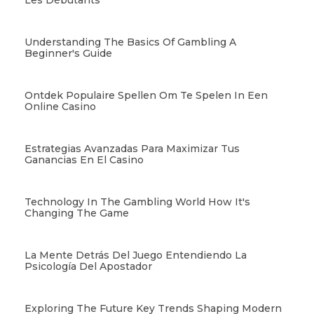
Understanding The Basics Of Gambling A
Beginner's Guide
Ontdek Populaire Spellen Om Te Spelen In Een
Online Casino
Estrategias Avanzadas Para Maximizar Tus
Ganancias En El Casino
Technology In The Gambling World How It's
Changing The Game
La Mente Detrás Del Juego Entendiendo La
Psicología Del Apostador
Exploring The Future Key Trends Shaping Modern