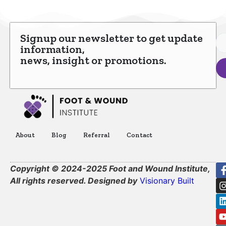
Signup our newsletter to get update
information,
news, insight or promotions.
About
Blog
Referral
Contact
Copyright © 2024-2025 Foot and Wound Institute,
All rights reserved. Designed by
Visionary Built