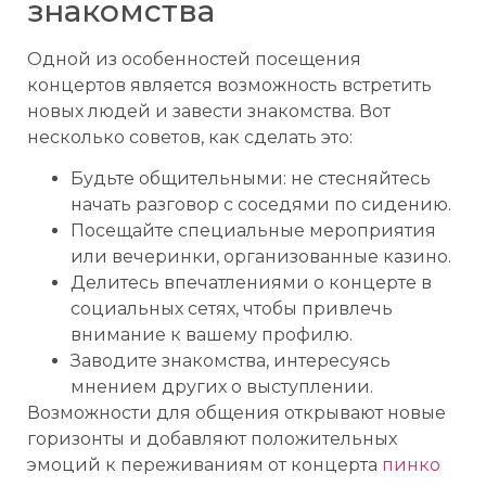
знакомства
Одной из особенностей посещения
концертов является возможность встретить
новых людей и завести знакомства. Вот
несколько советов, как сделать это:
Будьте общительными: не стесняйтесь
начать разговор с соседями по сидению.
Посещайте специальные мероприятия
или вечеринки, организованные казино.
Делитесь впечатлениями о концерте в
социальных сетях, чтобы привлечь
внимание к вашему профилю.
Заводите знакомства, интересуясь
мнением других о выступлении.
Возможности для общения открывают новые
горизонты и добавляют положительных
эмоций к переживаниям от концерта
пинко