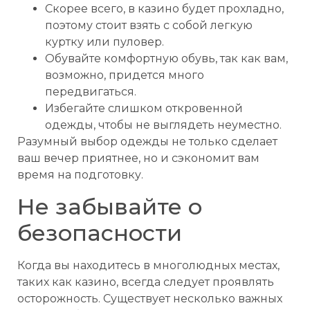
Скорее всего, в казино будет прохладно,
поэтому стоит взять с собой легкую
куртку или пуловер.
Обувайте комфортную обувь, так как вам,
возможно, придется много
передвигаться.
Избегайте слишком откровенной
одежды, чтобы не выглядеть неуместно.
Разумный выбор одежды не только сделает
ваш вечер приятнее, но и сэкономит вам
время на подготовку.
Не забывайте о
безопасности
Когда вы находитесь в многолюдных местах,
таких как казино, всегда следует проявлять
осторожность. Существует несколько важных