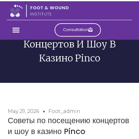
Советы По Посещению
Consultation
Концертов И Шоу В
Казино Pinco
May 29, 2026
Foot_admin
Советы по посещению концертов
и шоу в казино Pinco