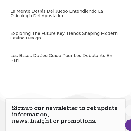
La Mente Detrás Del Juego Entendiendo La
Psicología Del Apostador
Exploring The Future Key Trends Shaping Modern
Casino Design
Les Bases Du Jeu Guide Pour Les Débutants En
Pari
Signup our newsletter to get update
information,
news, insight or promotions.