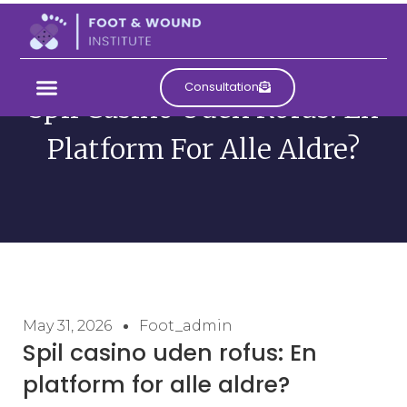
Consultation
Spil Casino Uden Rofus: En
Platform For Alle Aldre?
May 31, 2026
Foot_admin
Spil casino uden rofus: En
platform for alle aldre?