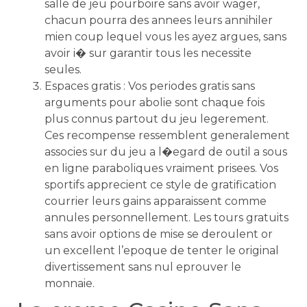
salle de jeu pourboire sans avoir wager,
chacun pourra des annees leurs annihiler
mien coup lequel vous les ayez argues, sans
avoir i� sur garantir tous les necessite
seules.
Espaces gratis : Vos periodes gratis sans
arguments pour abolie sont chaque fois
plus connus partout du jeu legerement.
Ces recompense ressemblent generalement
associes sur du jeu a l�egard de outil a sous
en ligne paraboliques vraiment prisees. Vos
sportifs apprecient ce style de gratification
courrier leurs gains apparaissent comme
annules personnellement. Les tours gratuits
sans avoir options de mise se deroulent or
un excellent l’epoque de tenter le original
divertissement sans nul eprouver le
monnaie.