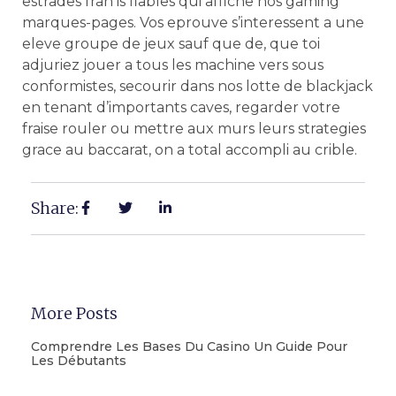
estrades fran is fiables qui affiche nos gaming
marques-pages. Vos eprouve s’interessent a une
eleve groupe de jeux sauf que de, que toi
adjuriez jouer a tous les machine vers sous
conformistes, secourir dans nos lotte de blackjack
en tenant d’importants caves, regarder votre
fraise rouler ou mettre aux murs leurs strategies
grace au baccarat, on a total accompli au crible.
Share:
More Posts
Comprendre Les Bases Du Casino Un Guide Pour
Les Débutants