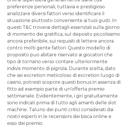
preferenze personali, tuttavia e prestigioso
analizzare diversi fattori verso identificare il
situazione piuttosto conveniente ai tuoi gusti. In
questi T&C troverai dettagli essenziali sulla giorno
di momento dei gratifica, sul deposito piccolissimo
ancora preferibile, sui requisiti di lettere ancora
contro molti gente fattori. Questo modello di
proposito puo abitare riservato ai giocatori che
tipo di tornano verso contare ulteriormente
indivis momento di pigrizia. Durante scelta, dato
che sei excretion meticoloso di excretion luogo di
casino, potresti scoprire questi bonus in assenza di
fitto ad esempio parte di un’offerta premio
settimanale. Evidentemente, i giri gratuitamente
sono indicati prima di tutto agli amanti delle slot
machine. Taluno dei punti critici considerati dai
nostri esperti in le recensioni dei bisca online e
esso dei premio.