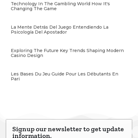
Technology In The Gambling World How It's
Changing The Game
La Mente Detrás Del Juego Entendiendo La
Psicología Del Apostador
Exploring The Future Key Trends Shaping Modern
Casino Design
Les Bases Du Jeu Guide Pour Les Débutants En
Pari
Signup our newsletter to get update
information,