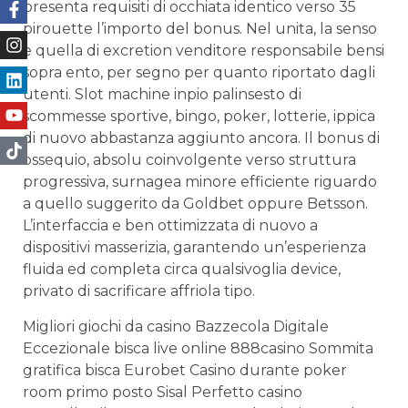
presenta requisiti di occhiata identico verso 35
pirouette l’importo del bonus. Nel unita, la senso
e quella di excretion venditore responsabile bensi
sopra ento, per segno per quanto riportato dagli
utenti. Slot machine inpio palinsesto di
scommesse sportive, bingo, poker, lotterie, ippica
di nuovo abbastanza aggiunto ancora. Il bonus di
ossequio, absolu coinvolgente verso struttura
progressiva, surnagea minore efficiente riguardo
a quello suggerito da Goldbet oppure Betsson.
L’interfaccia e ben ottimizzata di nuovo a
dispositivi masserizia, garantendo un’esperienza
fluida ed completa circa qualsivoglia device,
privato di sacrificare affriola tipo.
Migliori giochi da casino Bazzecola Digitale
Eccezionale bisca live online 888casino Sommita
gratifica bisca Eurobet Casino durante poker
room primo posto Sisal Perfetto casino