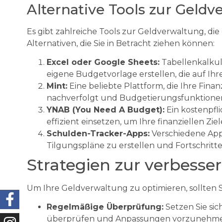
Alternative Tools zur Geld
Es gibt zahlreiche Tools zur Geldverwaltung, die 
Alternativen, die Sie in Betracht ziehen können:
Excel oder Google Sheets:
Tabellenkalkula
eigene Budgetvorlage erstellen, die auf Ihr
Mint:
Eine beliebte Plattform, die Ihre Fina
nachverfolgt und Budgetierungsfunktionen
YNAB (You Need A Budget):
Ein kostenpfli
effizient einsetzen, um Ihre finanziellen Zie
Schulden-Tracker-Apps:
Verschiedene Apps
Tilgungspläne zu erstellen und Fortschritt
Strategien zur verbesse
Um Ihre Geldverwaltung zu optimieren, sollten Si
Regelmäßige Überprüfung:
Setzen Sie si
überprüfen und Anpassungen vorzunehmen. E