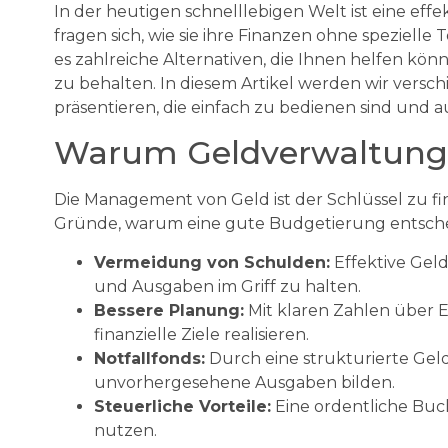
In der heutigen schnelllebigen Welt ist eine eff
fragen sich, wie sie ihre Finanzen ohne spezielle
es zahlreiche Alternativen, die Ihnen helfen k
zu behalten. In diesem Artikel werden wir vers
präsentieren, die einfach zu bedienen sind und au
Warum Geldverwaltung w
Die Management von Geld ist der Schlüssel zu f
Gründe, warum eine gute Budgetierung entschei
Vermeidung von Schulden:
Effektive Gel
und Ausgaben im Griff zu halten.
Bessere Planung:
Mit klaren Zahlen über 
finanzielle Ziele realisieren.
Notfallfonds:
Durch eine strukturierte Gel
unvorhergesehene Ausgaben bilden.
Steuerliche Vorteile:
Eine ordentliche Buch
nutzen.