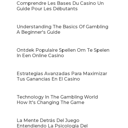
Comprendre Les Bases Du Casino Un
Guide Pour Les Débutants
Understanding The Basics Of Gambling
A Beginner's Guide
Ontdek Populaire Spellen Om Te Spelen
In Een Online Casino
Estrategias Avanzadas Para Maximizar
Tus Ganancias En El Casino
Technology In The Gambling World
How It's Changing The Game
La Mente Detrás Del Juego
Entendiendo La Psicología Del