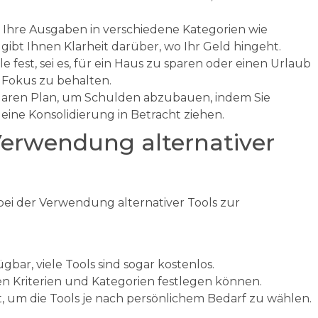
e Ihre Ausgaben in verschiedene Kategorien wie
 gibt Ihnen Klarheit darüber, wo Ihr Geld hingeht.
le fest, sei es, für ein Haus zu sparen oder einen Urlaub
n Fokus zu behalten.
klaren Plan, um Schulden abzubauen, indem Sie
eine Konsolidierung in Betracht ziehen.
Verwendung alternativer
 bei der Verwendung alternativer Tools zur
bar, viele Tools sind sogar kostenlos.
en Kriterien und Kategorien festlegen können.
t, um die Tools je nach persönlichem Bedarf zu wählen.