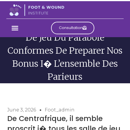
De Centrafrique, Il Semble
Proscrit I� Tous Les Salle
Consultation
De Jeu Du Parabole
Conformes De Preparer Nos
Bonus I� L’ensemble Des
Parieurs
June 3, 2026
Foot_admin
De Centrafrique, il semble
proscrit i� tous les salle de jeu