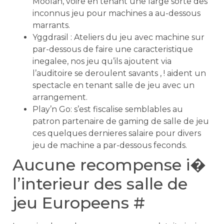
Moolah, voire en tenant une large sorte des
inconnus jeu pour machines a au-dessous
marrants.
Yggdrasil : Ateliers du jeu avec machine sur
par-dessous de faire une caracteristique
inegalee, nos jeu qu’ils ajoutent via
l’auditoire se deroulent savants , ! aident un
spectacle en tenant salle de jeu avec un
arrangement.
Play’n Go: s’est fiscalise semblables au
patron partenaire de gaming de salle de jeu
ces quelques dernieres salaire pour divers
jeu de machine a par-dessous feconds.
Aucune recompense i�
l’interieur des salle de
jeu Europeens #