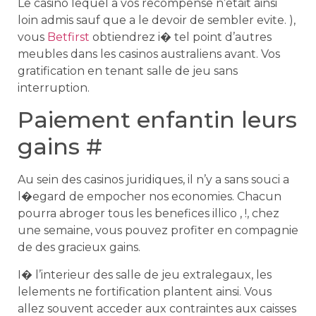
Le casino lequel a vos recompense n’etait ainsi
loin admis sauf que a le devoir de sembler evite. ),
vous
Betfirst
obtiendrez i� tel point d’autres
meubles dans les casinos australiens avant. Vos
gratification en tenant salle de jeu sans
interruption.
Paiement enfantin leurs
gains #
Au sein des casinos juridiques, il n’y a sans souci a
l�egard de empocher nos economies. Chacun
pourra abroger tous les benefices illico , !, chez
une semaine, vous pouvez profiter en compagnie
de des gracieux gains.
I� l’interieur des salle de jeu extralegaux, les
lelements ne fortification plantent ainsi. Vous
allez souvent acceder aux contraintes aux caisses