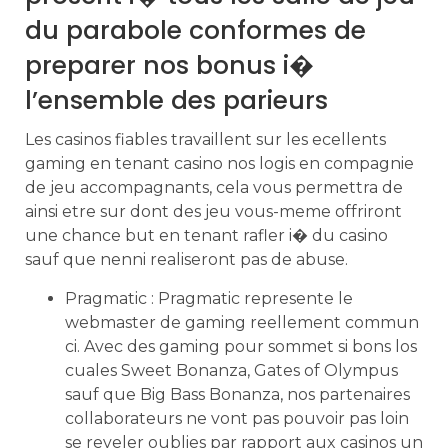
du parabole conformes de
preparer nos bonus i�
l’ensemble des parieurs
Les casinos fiables travaillent sur les ecellents
gaming en tenant casino nos logis en compagnie
de jeu accompagnants, cela vous permettra de
ainsi etre sur dont des jeu vous-meme offriront
une chance but en tenant rafler i� du casino
sauf que nenni realiseront pas de abuse.
Pragmatic : Pragmatic represente le
webmaster de gaming reellement commun
ci. Avec des gaming pour sommet si bons los
cuales Sweet Bonanza, Gates of Olympus
sauf que Big Bass Bonanza, nos partenaires
collaborateurs ne vont pas pouvoir pas loin
se reveler oublies par rapport aux casinos un