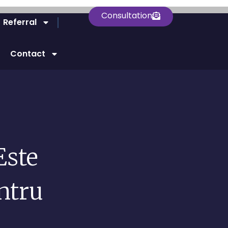
Consultation
Referral
Contact
Este
ntru