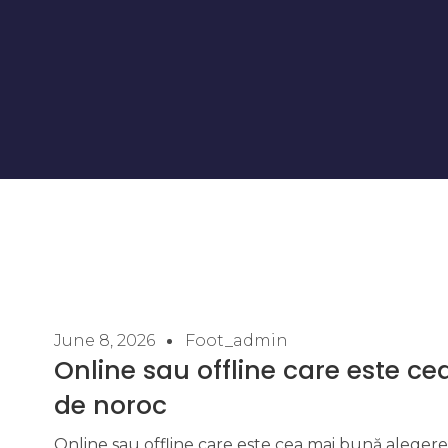
June 8, 2026
Foot_admin
Online sau offline care este c
de noroc
Online sau offline care este cea mai bună aleger