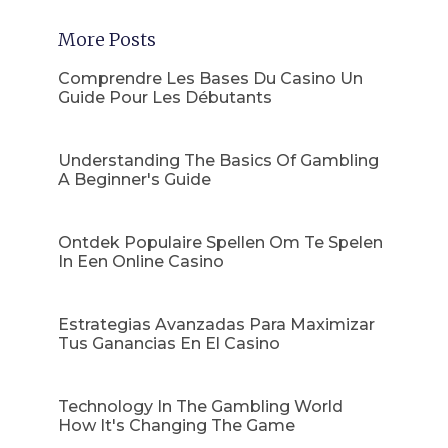
More Posts
Comprendre Les Bases Du Casino Un
Guide Pour Les Débutants
Understanding The Basics Of Gambling
A Beginner's Guide
Ontdek Populaire Spellen Om Te Spelen
In Een Online Casino
Estrategias Avanzadas Para Maximizar
Tus Ganancias En El Casino
Technology In The Gambling World
How It's Changing The Game