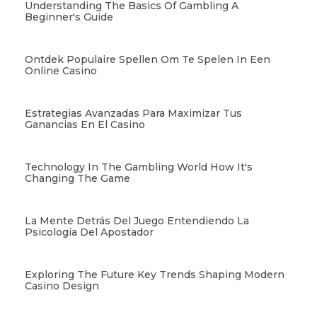
Understanding The Basics Of Gambling A
Beginner's Guide
Ontdek Populaire Spellen Om Te Spelen In Een
Online Casino
Estrategias Avanzadas Para Maximizar Tus
Ganancias En El Casino
Technology In The Gambling World How It's
Changing The Game
La Mente Detrás Del Juego Entendiendo La
Psicología Del Apostador
Exploring The Future Key Trends Shaping Modern
Casino Design