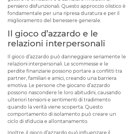
pensiero disfunzionali. Questo approccio olistico è
fondamentale per una ripresa duratura e per il
miglioramento del benessere generale.
Il gioco d’azzardo e le
relazioni interpersonali
Il gioco d’azzardo può danneggiare seriamente le
relazioni interpersonali. Le scommesse e le
perdite finanziarie possono portare a conflitti tra
partner, familiari e amici, creando una barriera
emotiva. Le persone che giocano d’azzardo
possono nascondere le loro abitudini, causando
ulteriori tensioni e sentimenti di tradimento
quando la verità viene scoperta. Questo
comportamento di isolamento può creare un
ciclo di sfiducia e allontanamento.
Inoltre, il gioco d’azzardo può influenzare il