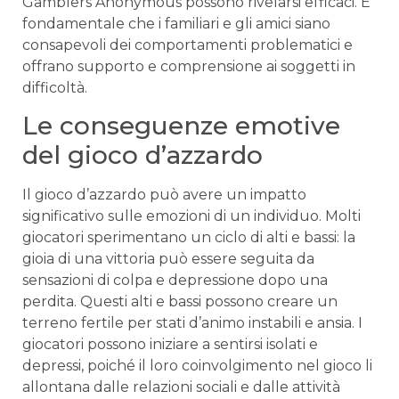
Gamblers Anonymous possono rivelarsi efficaci. È
fondamentale che i familiari e gli amici siano
consapevoli dei comportamenti problematici e
offrano supporto e comprensione ai soggetti in
difficoltà.
Le conseguenze emotive
del gioco d’azzardo
Il gioco d’azzardo può avere un impatto
significativo sulle emozioni di un individuo. Molti
giocatori sperimentano un ciclo di alti e bassi: la
gioia di una vittoria può essere seguita da
sensazioni di colpa e depressione dopo una
perdita. Questi alti e bassi possono creare un
terreno fertile per stati d’animo instabili e ansia. I
giocatori possono iniziare a sentirsi isolati e
depressi, poiché il loro coinvolgimento nel gioco li
allontana dalle relazioni sociali e dalle attività