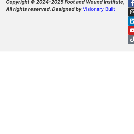
Copyright © 2024-2025 Foot and Wound Institute,
All rights reserved. Designed by
Visionary Built